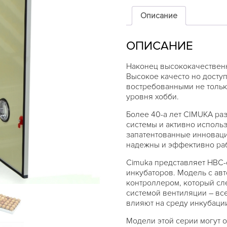
инкубатор
CIMUKA
Описание
HB500C
ОПИСАНИЕ
Наконец высококачественн
Высокое качесто но досту
востребованными не тольк
уровня хобби.
Более 40-а лет CIMUKA ра
системы и активно использ
запатентованные инноваци
надежны и эффективно раб
Cimuka представляет HBC
инкубаторов. Модель с ав
контроллером, который сл
системой вентиляции – вс
влияют на среду инкубаци
Модели этой серии могут 