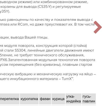
(выводном режиме) или комбинированном режиме,
корзины для вывода (CS35-Y) и регулируемые
y35Y).
ько равноценны по качеству и показателям вывода с
insea или RCom, но даже преуспевают их. В том числе
ации, вывода Вашей птицы.
я модуля поворота, конструкция которой (стойка)
й стали SS304, линейные двигатели движения имеют
бление, не требует технического обслуживания,
IPX6.Запатентованная модульная технология поворота
усом перемещения (без кривизны), плавным стартом
ческую вибрацию и механическую нагрузку на яйцо –
ашего инкубационного материала – TurnX™.
утка-
гусь-
перепелка
куропатка
фазан
курица
индейка
павлин