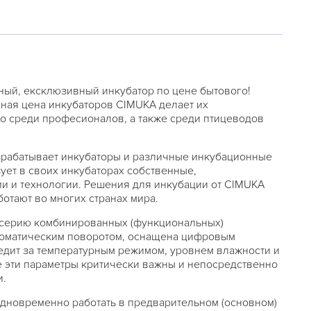
ый, ексклюзивный инкубатор по цене бытового!
пная цена инкубаторов CIMUKA делает их
о среди професионалов, а также среди птицеводов
зрабатывает инкубаторы и различные инкубационные
ует в своих инкубаторах собственные,
и и технологии. Решения для инкубации от CIMUKA
отают во многих странах мира.
-серию комбинированных (функциональных)
томатическим поворотом, оснащена цифровым
едит за температурным режимом, уровнем влажности и
е эти параметры критически важны и непосредственно
и.
одновременно работать в предварительном (основном)