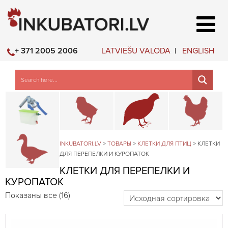
LATVIEŠU VALODA
ENGLISH
+ 371 2005 2006
Детали и аксессуары для клеткок
Брудеры и клетки для молодн
Клетки для пер
К
Клетки для водяной птицы
INKUBATORI.LV
>
ТОВАРЫ
>
КЛЕТКИ ДЛЯ ПТИЦ
>
КЛЕТКИ
ДЛЯ ПЕРЕПЕЛКИ И КУРОПАТОК
КЛЕТКИ ДЛЯ ПЕРЕПЕЛКИ И
КУРОПАТОК
Показаны все (16)