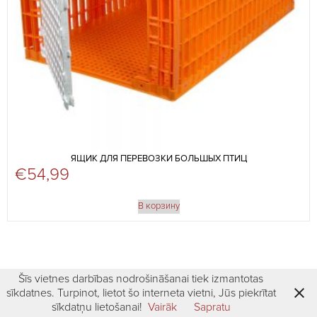
ЯЩИК ДЛЯ ПЕРЕВОЗКИ БОЛЬШЫХ ПТИЦ
€
54,99
В корзину
Šīs vietnes darbības nodrošināšanai tiek izmantotas
sīkdatnes. Turpinot, lietot šo interneta vietni, Jūs piekrītat
sīkdatņu lietošanai!
Vairāk
Sapratu