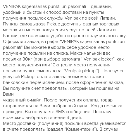
VENIPAK saņemšanas punkti un pakomāti – дешёвый,
удобный и быстрый способ доставки на пункты
получения посылок службы Venipak по всей Латвии.
Пункты самовывоза Pickup доступны разных торговых
местах и в местах получения услуг по всей Латвии и
Балтии, где возможно удобно и просто получить посылку.
Оформляя заказ, в графе “VENIPAK saņemšanas punkti un
pakomāti” Вы можете выбрать себе удобное место
получение посылки из списка. Максимальной вес
посылки 30кг (при выборе автомата ‘’Venipak locker’’ как
место получения) или 10кг (если место получения
посылки пункт самовывоза ‘’Venipak pickup’’). Пользуясь
услугой Pickup, оплата заказа возможна только
банковским перечислением, после оформления заказа,
Вы получите счёт предоплаты, который мы пошлём на
Вами
указанный е-майл. После получения оплаты, товар
отправляется на Вами выбранный пункт. Когда посылка
приходит, Вы получаете SMS сообщение. Посылку
возможно выбрать в течение 3 дней.
Место доставки (получения) посылки всегда указывается
в счете предоплаты (раздел “Комментарии”). В случаи