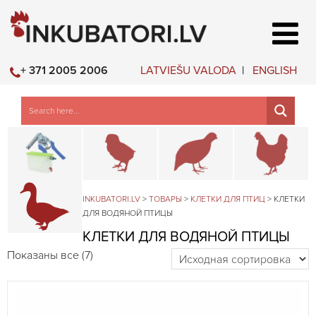
LATVIEŠU VALODA
ENGLISH
+ 371 2005 2006
Детали и аксессуары для клеткок
Брудеры и клетки для молодн
Клетки для пер
К
Клетки для водяной птицы
INKUBATORI.LV
>
ТОВАРЫ
>
КЛЕТКИ ДЛЯ ПТИЦ
>
КЛЕТКИ
ДЛЯ ВОДЯНОЙ ПТИЦЫ
КЛЕТКИ ДЛЯ ВОДЯНОЙ ПТИЦЫ
Показаны все (7)