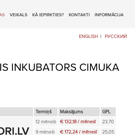
AS
VEIKALS
KĀ IEPIRKTIES?
KONTAKTI
INFORMĀCIJA
ENGLISH
РУССКИЙ
IS INKUBATORS CIMUKA
Termiņš
Maksājums
GPL
12 mēneši
€ 132,18 / mēnesī
23,70
9 mēneši
€ 172,24 / mēnesī
25,05