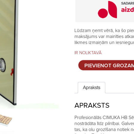
Lūdzam ņemt vērā, ka šo pie
maksājums var mainīties atka
likmes izmaiņām un iesniegum
IR NOLIKTAVĀ
Kombinētais
PIEVIENOT GROZA
inkubators
CIMUKA
HB500C
quantity
Apraksts
APRAKSTS
Profesionālās CIMUKA HB Sērij
nostrādāta līdz pilnībai. Galve
tas, ka olu grozīšana notiek 