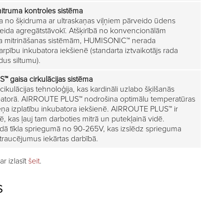
itruma kontroles sistēma
ta no šķidruma ar ultraskaņas viļņiem pārveido ūdens
eida agregātstāvokī. Atšķirībā no konvencionālām
sa mitrināšanas sistēmām, HUMISONIC™ nerada
rpību inkubatora iekšienē (standarta iztvaikotājs rada
us siltumu).
S™
gaisa cirkulācijas sistēma
cikulācijas tehnoloģija, kas kardināli uzlabo šķilšanās
ubatorā. AIRROUTE PLUS™ nodrošina optimālu temperatūras
ņa izplatību inkubatora iekšienē. AIRROUTE PLUS™ ir
ē, kas ļauj tam darboties mitrā un putekļainā vidē.
ādā tīkla spriegumā no 90-265V, kas izslēdz sprieguma
 traucējumus iekārtas darbībā.
r izlasīt
šeit
.
S