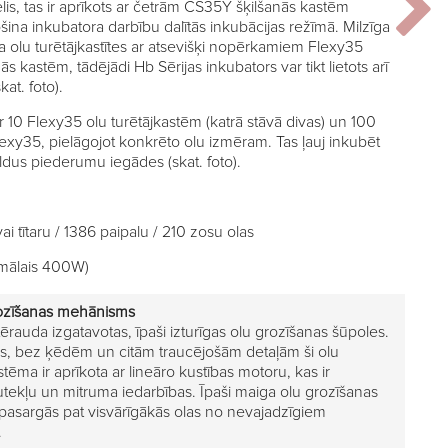
is, tas ir aprīkots ar četrām CS35Y šķilšanās kastēm
ina inkubatora darbību dalītās inkubācijas režīmā. Milzīga
 ka olu turētājkastītes ar atsevišķi nopērkamiem Flexy35
s kastēm, tādējādi Hb Sērijas inkubators var tikt lietots arī
kat. foto).
 10 Flexy35 olu turētājkastēm (katrā stāvā divas) un 100
Flexy35, pielāgojot konkrēto olu izmēram. Tas ļauj inkubēt
ldus piederumu iegādes (skat. foto).
vai tītaru / 1386 paipalu / 210 zosu olas
simālais 400W)
ozīšanas mehānisms
ērauda izgatavotas, īpaši izturīgas olu grozīšanas šūpoles.
ns, bez ķēdēm un citām traucējošām detaļām ši olu
tēma ir aprīkota ar lineāro kustības motoru, kas ir
utekļu un mitruma iedarbības. Īpaši maiga olu grozīšanas
pasargās pat visvārīgākās olas no nevajadzīgiem
.