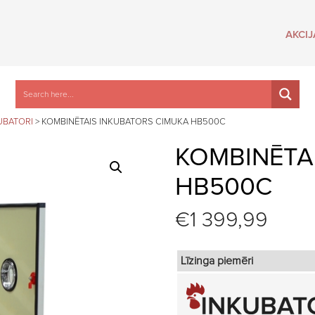
AKCIJ
UBATORI
>
KOMBINĒTAIS INKUBATORS CIMUKA HB500C
KOMBINĒTA
HB500C
€
1 399,99
Līzinga piemēri