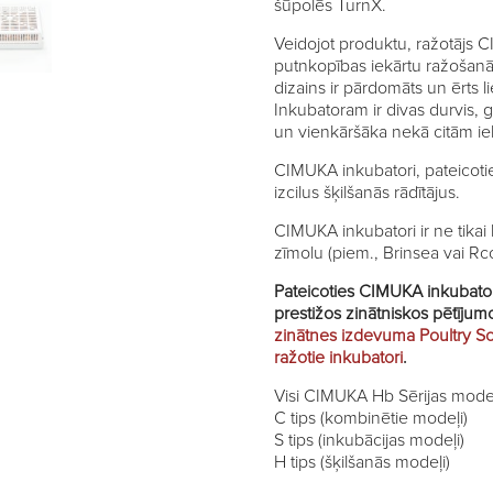
šūpolēs TurnX.
Veidojot produktu, ražotājs C
putnkopības iekārtu ražošanā 
dizains ir pārdomāts un ērts l
Inkubatoram ir divas durvis, 
un vienkāršāka nekā citām ie
CIMUKA inkubatori, pateicoti
izcilus šķilšanās rādītājus.
CIMUKA inkubatori ir ne tikai
zīmolu (piem., Brinsea vai Rc
Pateicoties CIMUKA inkubatoru 
prestižos zinātniskos pētīju
zinātnes izdevuma Poultry S
ražotie inkubatori
.
Visi CIMUKA Hb Sērijas modeļi
C tips (kombinētie modeļi)
S tips (inkubācijas modeļi)
H tips (šķilšanās modeļi)