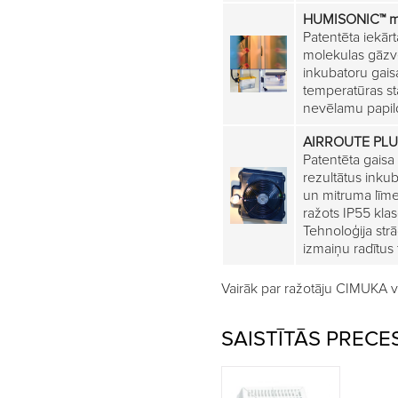
HUMISONIC™
m
Patentēta iekār
molekulas gāzv
inkubatoru gai
temperatūras sta
nevēlamu papild
AIRROUTE PLU
Patentēta gaisa 
rezultātus ink
un mitruma līme
ražots IP55 klas
Tehnoloģija str
izmaiņu radītus
Vairāk par ražotāju CIMUKA va
SAISTĪTĀS PRECE