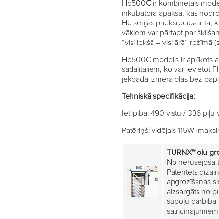
Hb500
C
ir kombinētais model
inkubatora apakšā, kas nodroš
Hb sērijas priekšrocība ir tā,
vākiem var pārtapt par šķilšanā
“visi iekšā – visi ārā” režīmā (s
Hb500C modelis ir aprīkots ar
sadalītājiem, ko var ievietot 
jekbāda izmēra olas bez papi
Tehniskā specifikācija:
Ietilpība: 490 vistu / 336 pīļu 
Patēriņš: vidējais 115W (mak
TURNX™
olu gr
No nerūsējošā t
Patentēts dizai
apgrozīšanas sis
aizsargāts no p
šūpoļu darbība 
satricinājumiem