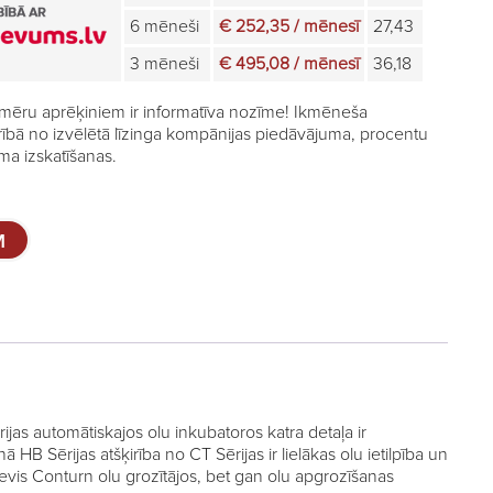
6 mēneši
€ 252,35 / mēnesī
27,43
3 mēneši
€ 495,08 / mēnesī
36,18
mēru aprēķiniem ir informatīva nozīme! Ikmēneša
rībā no izvēlētā līzinga kompānijas piedāvājuma, procentu
a izskatīšanas.
M
as automātiskajos olu inkubatoros katra detaļa ir
nā HB Sērijas atšķirība no CT Sērijas ir lielākas olu ietilpība un
nevis Conturn olu grozītājos, bet gan olu apgrozīšanas