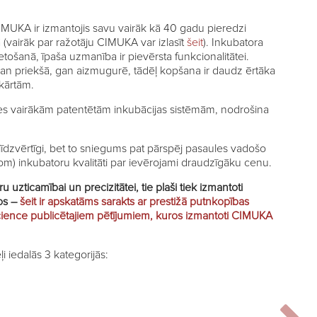
IMUKA ir izmantojis savu vairāk kā 40 gadu pieredzi
(vairāk par ražotāju CIMUKA var izlasīt
šeit
). Inkubatora
ietošanā, īpaša uzmanība ir pievērsta funkcionalitātei.
gan priekšā, gan aizmugurē, tādēļ kopšana ir daudz ērtāka
kārtām.
es vairākām patentētām inkubācijas sistēmām, nodrošina
 līdzvērtīgi, bet to sniegums pat pārspēj pasaules vadošo
om) inkubatoru kvalitāti par ievērojami draudzīgāku cenu.
uzticamībai un precizitātei, tie plaši tiek izmantoti
mos –
šeit ir apskatāms sarakts ar prestižā putnkopības
cience publicētajiem pētījumiem, kuros izmantoti CIMUKA
 iedalās 3 kategorijās: