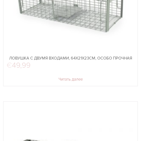
ЛОВУШКА С ДВУМЯ ВХОДАМИ, 64X21X23СМ, ОСОБО ПРОЧНАЯ
€
49,99
Читать далее