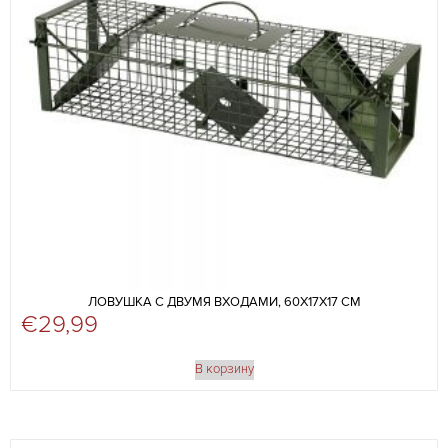
ЛОВУШКА С ДВУМЯ ВХОДАМИ, 60X17X17 СМ
€
29,99
В корзину