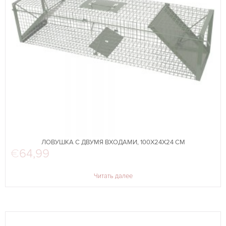
ЛОВУШКА С ДВУМЯ ВХОДАМИ, 100X24X24 СМ
€
64,99
Читать далее