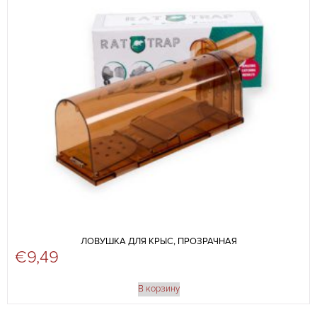
ЛОВУШКА ДЛЯ КРЫС, ПРОЗРАЧНАЯ
€
9,49
В корзину