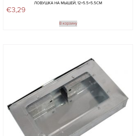
ЛОВУШКА НА МЫШЕЙ, 12×5.5×5.5СМ
€
3,29
В корзину