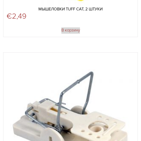
МЫШЕЛОВКИ TUFF CAT, 2 ШТУКИ
€
2,49
В корзину