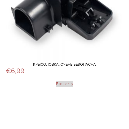
КРЫСОЛОВКА, ОЧЕНЬ БЕЗОПАСНА
€
6,99
В корзину