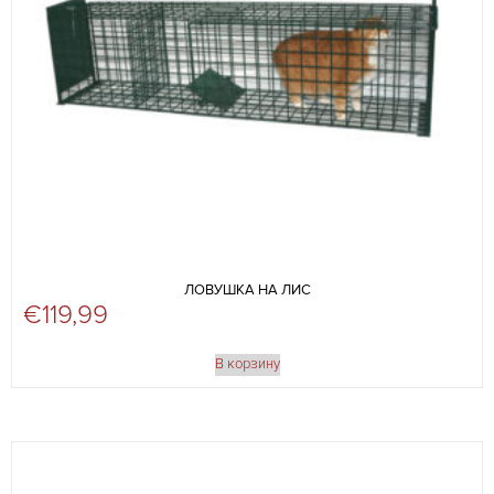
ЛОВУШКА НА ЛИС
€
119,99
В корзину