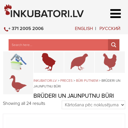
ENGLISH
РУССКИЙ
+ 371 2005 2006
Būru daļas un piederumi
Brūderi un jaunputnu būri
Būri paipalām un
B
Būri ūdensputniem
INKUBATORI.LV
>
PRECES
>
BŪRI PUTNIEM
>
BRŪDERI UN
JAUNPUTNU BŪRI
BRŪDERI UN JAUNPUTNU BŪRI
Showing all 24 results