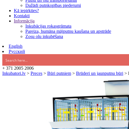
Putnu un olu transportēšanai
Dažādi putnkopības piederumi
Kā iepirkties?
Kontakti
Informācija
Inkubācijas rokasgrāmata
Pareiza, humāna mājputnu kaušana un apstrāde
Zosu olu inkubēšana
English
Русский
+ 371 2005 2006
Inkubatori.lv
>
Preces
>
Būri putniem
>
Brūderi un jaunputnu būri
>