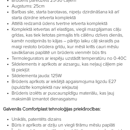
Brūderis paredzēts 25-30 cāļiem
Augstums: 25cm
Barības sile, starta barotavas, nipeļu dzirdināšana kā arī
starta dzirdne ietverta komplektā
Attēlā redzamā ūdens tvertne ietverta komplektā
Komplektā ietvertas arī elastīgas, viegli mazgājamas cāļu
grīdas, kas tiek lietotas pirmajās trīs cālēnu dzīves dienās,
kamēr nostiprinās to kājas – pārējo laiku cāļi skraidīs pa
maigi restoto brūdera grīdu, kur mēsli kritīs cauri mēslu
savākšanas paplātē un brūderis vienmēr būs tīrs
Termolegurators ar iespēju uzstādīt temperatūru no 0-40C
Sildelements ir aprīkots ar aizsargu, kas neļauj cāļiem pie
tā piekļūt
Sildelementa jauda: 125W
Brūderis aprīkots ar iekšējā apgaismojuma ligzdu E27
(spuldzīte komplektā nav iekļauta)
Brūderis izolēts ar puscaurspīdīgu materiālu, kas ļauj
maksimāli izmantot dienasgaismu
Galvenās Comfortplast tehnoloģijas priekšrocības:
Unikāls, patentēts dizains
Būris ir aprīkots ar dziļu un viegli tīrāmu mēslu paplāti