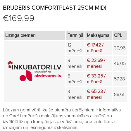
BRŪDERIS COMFORTPLAST 25CM MIDI
€
169,99
Līzinga piemēri
Termiņš
Maksājums
GPL
12
€ 17,42 /
39,96
mēneši
mēnesī
9
€ 22,69 /
46,05
mēneši
mēnesī
6
€ 33,25 /
57,28
mēneši
mēnesī
3
€ 65,23 /
88,61
mēneši
mēnesī
Lūdzam ņemt vērā, ka šo piemēru aprēķiniem ir informatīva
nozīme! Ikmēneša maksājums var mainīties atkarībā no
izvēlētā līzinga kompānijas piedāvājuma, procentu likmes
izmaiņām un iesnieguma izskatīšanas.