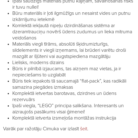
Īpaši saudzīgs materiāls putnu kājiņām, savainošanās risks
ir tuvu nullei!
Būru materiāls ir ļoti ilgmūžīgs un nesairst vides un putnu
izkārnījumu ietekmē
Komlektā iekļautā nipeļu dzirdināšanas sistēma ar
dzeramtrauciņu novērš ūdens zudumus un lieka mitruma
veidošanos
Materiāls viegli tīrāms, absolūti šķidrumizturīgs,
sildelements ir viegli izņemams, lai brūderi varētu droši
mazgāt ar šļūteni vai augstspiediena mazgātāju
Lielisks, moderns dizains
Būris ir pilnībā izjaucams, tas aizņem maz vietas, ja ir
nepieciešams to uzglabāt
Būris tiek iepakots tā saucamajā “flat-pack”, kas radikāli
samazina piegādes izmaksas
Komplektā ietvertas barotavas, dzirdnes un ūdens
rezervuārs
īpaši viegla, “LEGO” principa salikšana. Interesants un
aizraujošs pasākums visai ģimenei!
Komplektā ietverta izsmeļoša montāžas instrukcija
Vairāk par ražotāju Cimuka var izlasīt
šeit
.