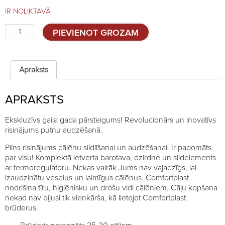
IR NOLIKTAVĀ
Brūderis
PIEVIENOT GROZAM
Comfortplast
25cm
MIDI
quantity
Apraksts
APRAKSTS
Ekskluzīvs gaiļa gada pārsteigums! Revolucionārs un inovatīvs
risinājums putnu audzēšanā.
Pilns risinājums cālēnu sildiīšanai un audzēšanai. Ir padomāts
par visu! Komplektā ietverta barotava, dzirdne un sildelements
ar termoregulatoru. Nekas vairāk Jums nav vajadzīgs, lai
izaudzinātu veselus un laimīgus cālēnus. Comfortplast
nodrišina tīru, higiēnisku un drošu vidi cālēniem. Cāļu kopšana
nekad nav bijusi tik vienkārša, kā lietojot Comfortplast
brūderus.