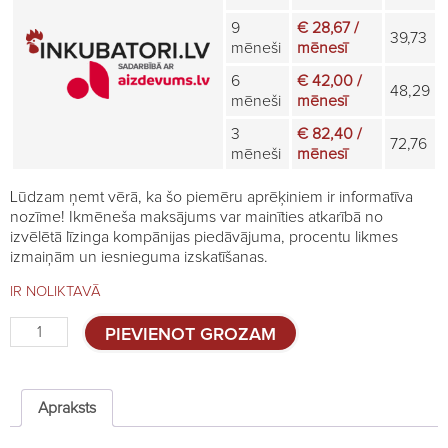
9
€ 28,67 /
39,73
mēneši
mēnesī
6
€ 42,00 /
48,29
mēneši
mēnesī
3
€ 82,40 /
72,76
mēneši
mēnesī
Lūdzam ņemt vērā, ka šo piemēru aprēķiniem ir informatīva
nozīme! Ikmēneša maksājums var mainīties atkarībā no
izvēlētā līzinga kompānijas piedāvājuma, procentu likmes
izmaiņām un iesnieguma izskatīšanas.
IR NOLIKTAVĀ
Papildus
PIEVIENOT GROZAM
stāvs
brūderim
Comfortplast
25cm
Apraksts
quantity