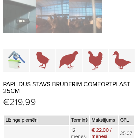
Būru daļas un piederumi
Brūderi un jaunputnu būri
Būri paipalām un irbēm
Būri vistām
B
PAPILDUS STĀVS BRŪDERIM COMFORTPLAST
25CM
€
219,99
Līzinga piemēri
Termiņš
Maksājums
GPL
12
€ 22,00 /
35,07
mēneši
mēnesī