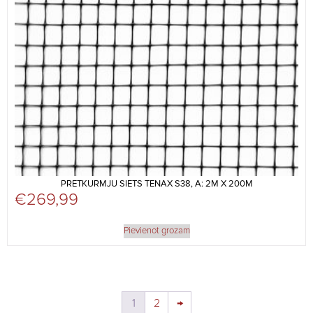
PRETKURMJU SIETS TENAX S38, A: 2M X 200M
€
269,99
Pievienot grozam
1
2
→