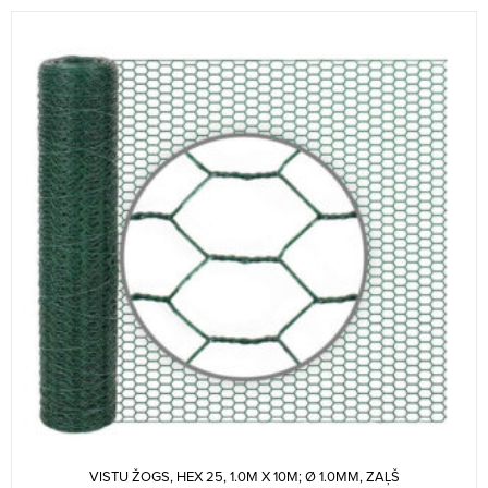
VISTU ŽOGS, HEX 25, 1.0M X 10M; Ø 1.0MM, ZAĻŠ