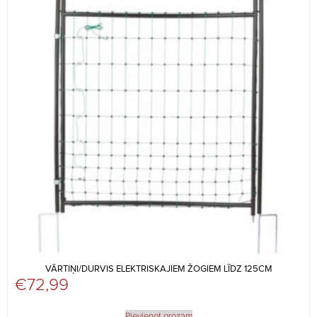
VĀRTIŅI/DURVIS ELEKTRISKAJIEM ŽOGIEM LĪDZ 125CM
€
72,99
Pievienot grozam