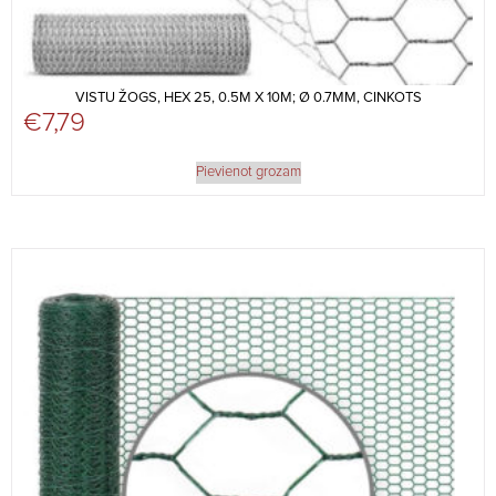
VISTU ŽOGS, HEX 25, 0.5M X 10M; Ø 0.7MM, CINKOTS
€
7,79
Pievienot grozam