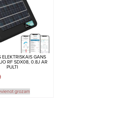
 ELEKTRISKAIS GANS
O RF SDX08, 0.8J AR
PULTI
9
evienot grozam