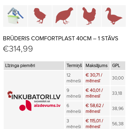
Būru daļas un piederumi
Brūderi un jaunputnu būri
Būri paipalām un irbēm
Būri vistām
B
BRŪDERIS COMFORTPLAST 40CM – 1 STĀVS
€
314,99
Līzinga piemēri
Termiņš
Maksājums
GPL
12
€ 30,71 /
30,00
mēneši
mēnesī
9
€ 40,01 /
33,18
mēneši
mēnesī
6
€ 58,62 /
38,96
mēneši
mēnesī
3
€ 115,01 /
56,38
mēneši
mēnesī