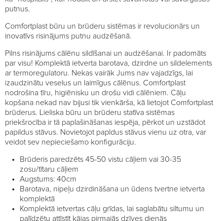
putnus.
Comfortplast būru un brūderu sistēmas ir revolucionārs un
inovatīvs risinājums putnu audzēšanā.
Pilns risinājums cālēnu sildīšanai un audzēšanai. Ir padomāts
par visu! Komplektā ietverta barotava, dzirdne un sildelements
ar termoregulatoru. Nekas vairāk Jums nav vajadzīgs, lai
izaudzinātu veselus un laimīgus cālēnus. Comfortplast
nodrošina tīru, higiēnisku un drošu vidi cālēniem. Cāļu
kopšana nekad nav bijusi tik vienkārša, kā lietojot Comfortplast
brūderus. Lieliska būru un brūderu statīva sistēmas
priekšrocība ir tā paplašināšanas iespēja, pērkot un uzstādot
papildus stāvus. Novietojot papldus stāvus vienu uz otra, var
veidot sev nepieciešamo konfigurāciju.
Brūderis paredzēts 45-50 vistu cāļiem vai 30-35
zosu/tītaru cāļiem
Augstums: 40cm
Barotava, nipeļu dzirdināšana un ūdens tvertne ietverta
komplektā
Komplektā ietvertas cāļu grīdas, lai saglabātu siltumu un
palīdzētu attīstīt kājas pirmajās dzīves dienās