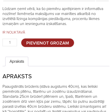
Lūdzam ņemt vērā, ka šo piemēru aprēķiniem ir informatīva
nozīme! Ikmēneša maksājums var mainīties atkarībā no
izvēlētā līzinga kompānijas piedāvājuma, procentu likmes
izmaiņām un iesnieguma izskatīšanas.
IR NOLIKTAVĀ
Brūderis
PIEVIENOT GROZAM
Comfortplast
40cm
-
1
Apraksts
stāvs
quantity
APRAKSTS
Paaugstināts brūderis (stāva augstums 40cm), kas lieliski
piemērots pīlēnu, tītarēnu un zoslēnu izaudzināšanai.
Standarta 25cm brūderī pīlēniem un, īpaši, tītarēniem un
zoslēniem drīz vien kļūs par zemu, tāpēc šo putnu audzētāji
parasti izvēlas 40cm brūderu sistēmu. Lieliski izmantojams arī
kā “hospitālis”, kur nodalīt un ārstēt savainotus vai savārgušus