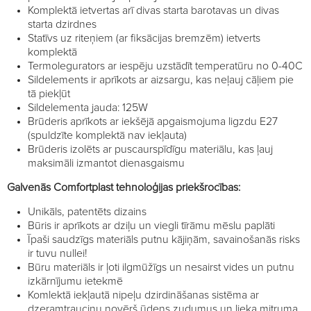
Komplektā ietvertas arī divas starta barotavas un divas
starta dzirdnes
Statīvs uz riteņiem (ar fiksācijas bremzēm) ietverts
komplektā
Termolegurators ar iespēju uzstādīt temperatūru no 0-40C
Sildelements ir aprīkots ar aizsargu, kas neļauj cāļiem pie
tā piekļūt
Sildelementa jauda: 125W
Brūderis aprīkots ar iekšējā apgaismojuma ligzdu E27
(spuldzīte komplektā nav iekļauta)
Brūderis izolēts ar puscaurspīdīgu materiālu, kas ļauj
maksimāli izmantot dienasgaismu
Galvenās Comfortplast tehnoloģijas priekšrocības:
Unikāls, patentēts dizains
Būris ir aprīkots ar dziļu un viegli tīrāmu mēslu paplāti
Īpaši saudzīgs materiāls putnu kājiņām, savainošanās risks
ir tuvu nullei!
Būru materiāls ir ļoti ilgmūžīgs un nesairst vides un putnu
izkārnījumu ietekmē
Komlektā iekļautā nipeļu dzirdināšanas sistēma ar
dzeramtrauciņu novērš ūdens zudumus un lieka mitruma