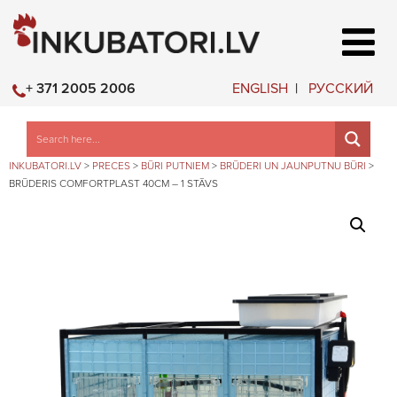
ENGLISH
РУССКИЙ
+ 371 2005 2006
INKUBATORI.LV
>
PRECES
>
BŪRI PUTNIEM
>
BRŪDERI UN JAUNPUTNU BŪRI
>
BRŪDERIS COMFORTPLAST 40CM – 1 STĀVS