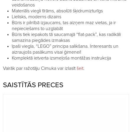
veidošanos
Materiāls viegli tīrāms, absolūti šķidrumizturīgs
Lielisks, moderns dizains
Būris ir pilnībā izjaucams, tas aizņem maz vietas, ja ir
nepieciešams to uzglabāt
Būris tiek iepakots tā saucamajā “flat-pack”, kas radikāli
samazina piegādes izmaksas
īpaši viegla, “LEGO” principa salikšana. Interesants un
aizraujošs pasākums visai ģimenei!
Komplektā ietverta izsmeļoša montāžas instrukcija
Vairāk par ražotāju Cimuka var izlasīt
šeit
.
SAISTĪTĀS PRECES