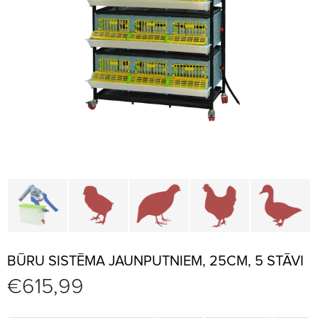
Būru daļas un piederumi
Brūderi un jaunputnu būri
Būri paipalām un irbēm
Būri vistām
B
BŪRU SISTĒMA JAUNPUTNIEM, 25CM, 5 STĀVI
€
615,99