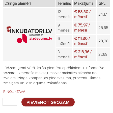
Līzinga piemēri
Termiņš
Maksājums
GPL
12
€ 58,30 /
24,17
mēneši
mēnesī
9
€ 75,97 /
25,65
mēneši
mēnesī
6
€ 111,30 /
28,28
mēneši
mēnesī
3
€ 218,36 /
37,68
mēneši
mēnesī
Lūdzam ņemt vērā, ka šo piemēru aprēķiniem ir informatīva
nozīme! Ikmēneša maksājums var mainīties atkarībā no
izvēlētā līzinga kompānijas piedāvājuma, procentu likmes
izmaiņām un iesnieguma izskatīšanas.
IR NOLIKTAVĀ
Būru
PIEVIENOT GROZAM
sistēma
jaunputniem,