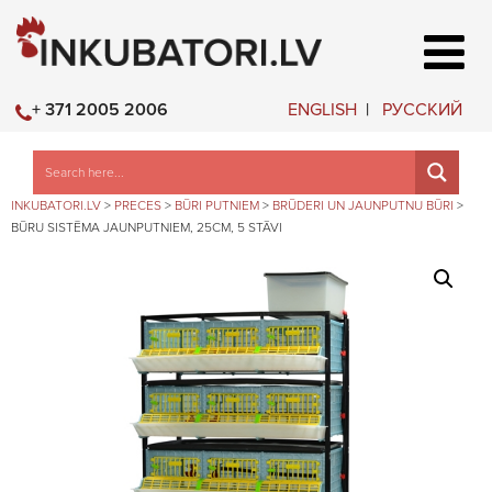
ENGLISH
РУССКИЙ
+ 371 2005 2006
INKUBATORI.LV
>
PRECES
>
BŪRI PUTNIEM
>
BRŪDERI UN JAUNPUTNU BŪRI
>
BŪRU SISTĒMA JAUNPUTNIEM, 25CM, 5 STĀVI