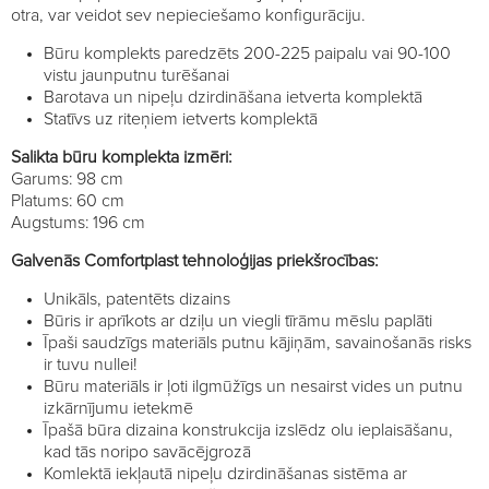
otra, var veidot sev nepieciešamo konfigurāciju.
Būru komplekts paredzēts 200-225 paipalu vai 90-100
vistu jaunputnu turēšanai
Barotava un nipeļu dzirdināšana ietverta komplektā
Statīvs uz riteņiem ietverts komplektā
Salikta būru komplekta izmēri:
Garums: 98 cm
Platums: 60 cm
Augstums: 196 cm
Galvenās Comfortplast tehnoloģijas priekšrocības:
Unikāls, patentēts dizains
Būris ir aprīkots ar dziļu un viegli tīrāmu mēslu paplāti
Īpaši saudzīgs materiāls putnu kājiņām, savainošanās risks
ir tuvu nullei!
Būru materiāls ir ļoti ilgmūžīgs un nesairst vides un putnu
izkārnījumu ietekmē
Īpašā būra dizaina konstrukcija izslēdz olu ieplaisāšanu,
kad tās noripo savācējgrozā
Komlektā iekļautā nipeļu dzirdināšanas sistēma ar