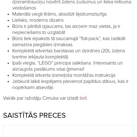
dzeramtrauciņu novērš ūdens zudumus un lieka mitruma
veidošanos
Materiāls viegli tīrāms, absolūti šķidrumizturīgs
Lielisks, moderns dizains
Būris ir pilnībā izjaucams, tas aizņem maz vietas, ja ir
nepieciešams to uzglabāt
Būris tiek iepakots tā saucamajā “flat-pack”, kas radikāli
samazina piegādes izmaksas
Komplektā ietvertas barotavas un dzirdnes (20L ūdens
tvertne iekļauta komplektā)
īpaši viegla, “LEGO” principa salikšana. Interesants un
aizraujošs pasākums visai ģimenei!
Komplektā ietverta izsmeļoša montāžas instrukcija
Jebkurā laikā iespējams pievienot papildus stāvus, kas ir
nopērkami atsevišķi
Vairāk par ražotāju Cimuka var izlasīt
šeit
.
SAISTĪTĀS PRECES