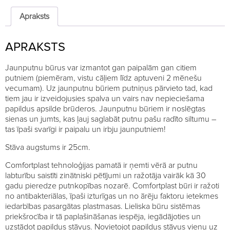
25cm,
5
Apraksts
stāvi
quantity
APRAKSTS
Jaunputnu būrus var izmantot gan paipalām gan citiem
putniem (piemēram, vistu cāļiem līdz aptuveni 2 mēnešu
vecumam). Uz jaunputnu būriem putniņus pārvieto tad, kad
tiem jau ir izveidojusies spalva un vairs nav nepieciešama
papildus apsilde brūderos. Jaunputnu būriem ir noslēgtas
sienas un jumts, kas ļauj saglabāt putnu pašu radīto siltumu –
tas īpaši svarīgi ir paipalu un irbju jaunputniem!
Stāva augstums ir 25cm.
Comfortplast tehnoloģijas pamatā ir ņemti vērā ar putnu
labturību saistīti zinātniski pētījumi un ražotāja vairāk kā 30
gadu pieredze putnkopības nozarē. Comfortplast būri ir ražoti
no antibakteriālas, īpaši izturīgas un no ārēju faktoru ietekmes
iedarbības pasargātas plastmasas. Lieliska būru sistēmas
priekšrocība ir tā paplašināšanas iespēja, iegādājoties un
uzstādot papildus stāvus. Novietojot papildus stāvus vienu uz