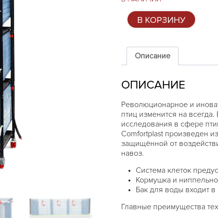
Количество
В КОРЗИНУ
товара
Система
клеток
для
Описание
куропаток
Comfortplast
ОПИСАНИЕ
-
4
этажа
Революционарное и инова
птиц изменится на всегда.
исследования в сфере пти
Comfortplast произведен и
защищённой от воздействи
навоз.
Система клеток предус
Кормушка и ниппельно
Бак для воды входит в
Главные преимущества техн