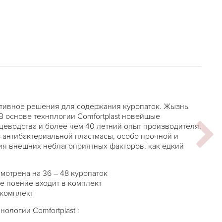
тивное решения для содержания куропаток. Жызнь
 В основе технплогии Comfortplast новейшые
цеводства и более чем 40 летний опыт производителя.
з антибактериальной пластмасы, особо прочной и
я внешних неблагоприятных факторов, как едкий
мотрена на 36 – 48 куропаток
е поение входит в комплект
 комплект
ологии Comfortplast :