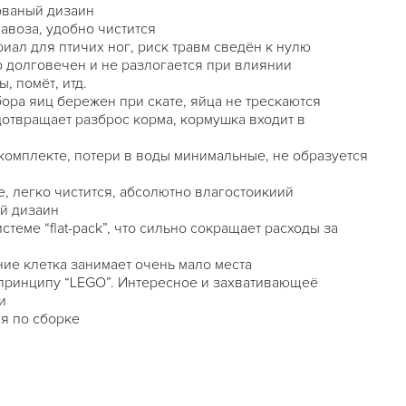
ованый дизаин
авоза, удобно чистится
ал для птичих ног, риск травм сведён к нулю
о долговечен и не разлогается при влиянии
, помёт, итд.
ора яиц бережен при скате, яйца не трескаются
отвращает разброс корма, кормушка входит в
комплекте, потери в воды минимальные, не образуется
е, легко чистится, абсолютно влагостоикиий
й дизаин
стеме “flat-pack”, что сильно сокращает расходы за
ие клетка занимает очень мало места
принципу “LEGO”. Интересное и захвативающеё
и
я по сборке