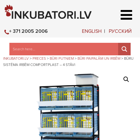
ENGLISH
РУССКИЙ
+ 371 2005 2006
INKUBATORI.LV
>
PRECES
>
BŪRI PUTNIEM
>
BŪRI PAIPALĀM UN IRBĒM
>
BŪRU
SISTĒMA IRBĒM COMFORTPLAST – 4 STĀVI