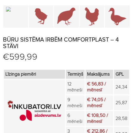
Būru daļas un piederumi
Brūderi un jaunputnu būri
Būri paipalām un irbēm
Būri vistām
B
BŪRU SISTĒMA IRBĒM COMFORTPLAST – 4
STĀVI
€
599,99
Līzinga piemēri
Termiņš
Maksājums
GPL
12
€ 56,83 /
24,34
mēneši
mēnesī
9
€ 74,05 /
25,87
mēneši
mēnesī
6
€ 108,50 /
28,58
mēneši
mēnesī
3
€ 212,86 /