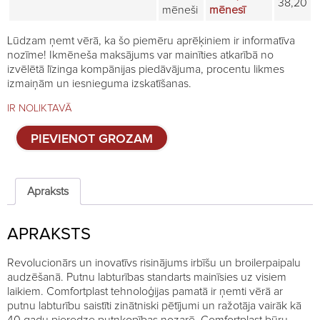
38,20
mēneši
mēnesī
Lūdzam ņemt vērā, ka šo piemēru aprēķiniem ir informatīva
nozīme! Ikmēneša maksājums var mainīties atkarībā no
izvēlētā līzinga kompānijas piedāvājuma, procentu likmes
izmaiņām un iesnieguma izskatīšanas.
IR NOLIKTAVĀ
Būru
PIEVIENOT GROZAM
sistēma
irbēm
Comfortplast
-
Apraksts
4
stāvi
APRAKSTS
quantity
Revolucionārs un inovatīvs risinājums irbīšu un broilerpaipalu
audzēšanā. Putnu labturības standarts mainīsies uz visiem
laikiem. Comfortplast tehnoloģijas pamatā ir ņemti vērā ar
putnu labturību saistīti zinātniski pētījumi un ražotāja vairāk kā
40 gadu pieredze putnkopības nozarē. Comfortplast būru