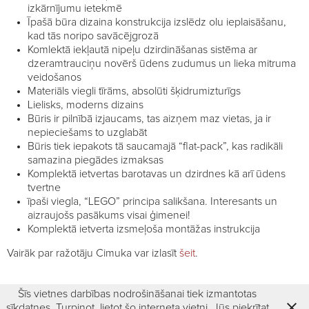
izkārnījumu ietekmē
Īpašā būra dizaina konstrukcija izslēdz olu ieplaisāšanu,
kad tās noripo savācējgrozā
Komlektā iekļautā nipeļu dzirdināšanas sistēma ar
dzeramtrauciņu novērš ūdens zudumus un lieka mitruma
veidošanos
Materiāls viegli tīrāms, absolūti šķidrumizturīgs
Lielisks, moderns dizains
Būris ir pilnībā izjaucams, tas aizņem maz vietas, ja ir
nepieciešams to uzglabāt
Būris tiek iepakots tā saucamajā “flat-pack”, kas radikāli
samazina piegādes izmaksas
Komplektā ietvertas barotavas un dzirdnes kā arī ūdens
tvertne
īpaši viegla, “LEGO” principa salikšana. Interesants un
aizraujošs pasākums visai ģimenei!
Komplektā ietverta izsmeļoša montāžas instrukcija
Vairāk par ražotāju Cimuka var izlasīt
šeit
.
Šīs vietnes darbības nodrošināšanai tiek izmantotas
sīkdatnes. Turpinot, lietot šo interneta vietni, Jūs piekrītat