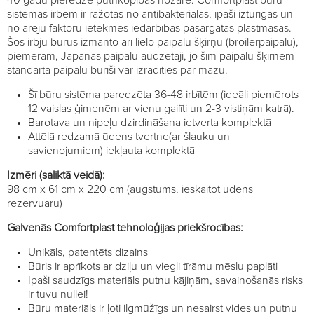
sistēmas irbēm ir ražotas no antibakteriālas, īpaši izturīgas un
no ārēju faktoru ietekmes iedarbības pasargātas plastmasas.
Šos irbju būrus izmanto arī lielo paipalu šķirņu (broilerpaipalu),
piemēram, Japānas paipalu audzētāji, jo šīm paipalu šķirnēm
standarta paipalu būrīši var izradīties par mazu.
Šī būru sistēma paredzēta 36-48 irbītēm (ideāli piemērots
12 vaislas ģimenēm ar vienu gailīti un 2-3 vistiņām katrā).
Barotava un nipeļu dzirdināšana ietverta komplektā
Attēlā redzamā ūdens tvertne(ar šlauku un
savienojumiem) iekļauta komplektā
Izmēri (saliktā veidā):
98 cm x 61 cm x 220 cm (augstums, ieskaitot ūdens
rezervuāru)
Galvenās Comfortplast tehnoloģijas priekšrocības:
Unikāls, patentēts dizains
Būris ir aprīkots ar dziļu un viegli tīrāmu mēslu paplāti
Īpaši saudzīgs materiāls putnu kājiņām, savainošanās risks
ir tuvu nullei!
Būru materiāls ir ļoti ilgmūžīgs un nesairst vides un putnu