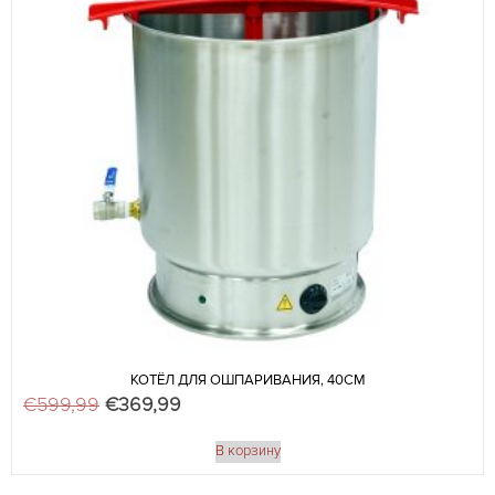
КОТЁЛ ДЛЯ ОШПАРИВАНИЯ, 40СМ
€
599,99
Первоначальная цена составляла €599,99
€
369,99
Текущая цена: €369,99.
В корзину