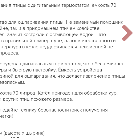
ания птицы с дигитальным термостатом, ёмкость 70
тво для ошпаривания птицы. Не заменимый помошник
йне, так и в придомашнем птичем хозяйстве.
тёл, значит кастрюли с остывающей водой – это
 в правильной температуре, залог качественного и
пература в котле поддерживается неизменной не
процеса.
орудован дигитальным термостатом, что обеспечивает
ры и быструю настройку. Ёмкость устройства
зиной для ошпаривания, что делает извлечение птицы
безопасным.
 котла 70 литров. Котёл пригоден для обработки кур,
и других птиц похожего размера.
блюдайте технику безопасности (риск получения
чатки!
см (высота х шырина)