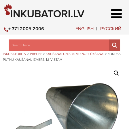
ENGLISH
РУССКИЙ
+ 371 2005 2006
INKUBATORI.LV
>
PRECES
>
KAUŠANAI UN SPALVU NOPLŪKŠANAI
>
KONUSS
PUTNU KAUŠANAI, IZMĒRS: M, VISTĀM