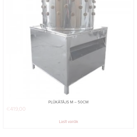
PLŪKĀTĀJS M – 50CM
€
419,00
Lasīt vairāk