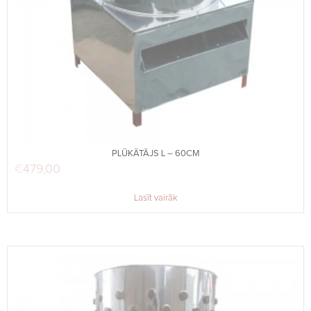
PLŪKĀTĀJS L – 60CM
€
479,00
Lasīt vairāk