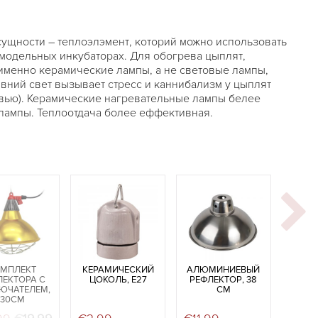
сущности – теплоэлэмент, которий можно использовать
амодельных инкубаторax. Для обогрева цыплят,
именно керамические лампы, а не световые лампы,
ывний свет вызывает стресс и каннибализм у цыплят
овью). Керамические нагревательные лампы белее
лампы. Теплоотдача более еффективная.
ОМПЛЕКТ
КЕРАМИЧЕСКИЙ
АЛЮМИНИЕВЫЙ
ЛЕКТОРА С
ЦОКОЛЬ, E27
РЕФЛЕКТОР, 38
ЮЧАТЕЛЕМ,
СМ
30СМ