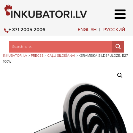
ENGLISH
РУССКИЙ
+ 371 2005 2006
INKUBATORI.LV
>
PRECES
>
CĀĻU SILDĪŠANAI
>
KERAMISKĀ SILDSPULDZE, E27
100W