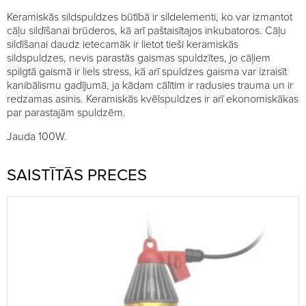
Keramiskās sildspuldzes būtībā ir sildelementi, ko var izmantot
cāļu sildīšanai brūderos, kā arī paštaisītajos inkubatoros. Cāļu
sildīšanai daudz ietecamāk ir lietot tieši keramiskās
sildspuldzes, nevis parastās gaismas spuldzītes, jo cāļiem
spilgtā gaismā ir liels stress, kā arī spuldzes gaisma var izraisīt
kanibālismu gadījumā, ja kādam cālītim ir radusies trauma un ir
redzamas asinis. Keramiskās kvēlspuldzes ir arī ekonomiskākas
par parastajām spuldzēm.
Jauda 100W.
SAISTĪTĀS PRECES