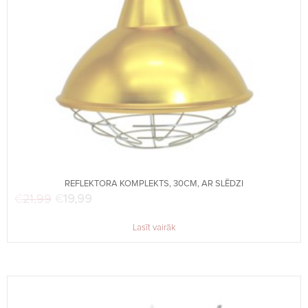
REFLEKTORA KOMPLEKTS, 30CM, AR SLĒDZI
€
21,99
Original price was: €21,99.
€
19,99
Current price is: €19,99.
Lasīt vairāk