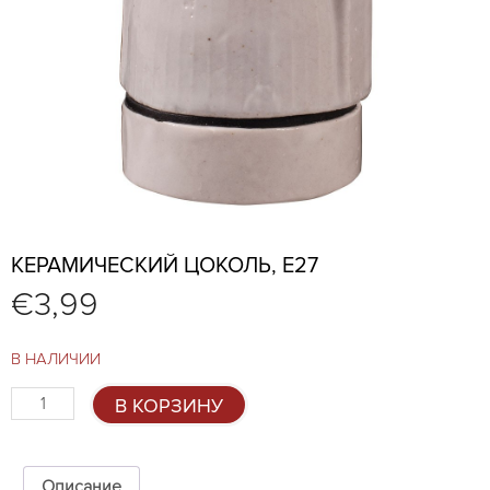
КЕРАМИЧЕСКИЙ ЦОКОЛЬ, E27
€
3,99
В НАЛИЧИИ
Количество
В КОРЗИНУ
товара
Керамический
цоколь,
E27
Описание