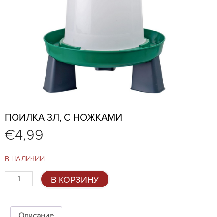
ПОИЛКА 3Л, С НОЖКАМИ
€
4,99
В НАЛИЧИИ
Количество
В КОРЗИНУ
товара
Поилка
3л,
с
Описание