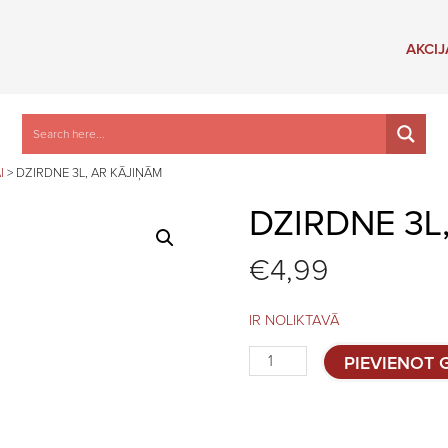
AKCIJ
I
>
DZIRDNE 3L, AR KĀJIŅĀM
DZIRDNE 3L
€
4,99
IR NOLIKTAVĀ
Dzirdne
PIEVIENOT
3L,
ar
kājiņām
quantity