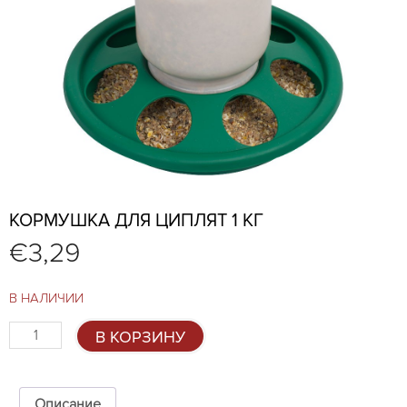
КОРМУШКА ДЛЯ ЦИПЛЯТ 1 КГ
€
3,29
В НАЛИЧИИ
Количество
В КОРЗИНУ
товара
Кормушка
для
циплят
Описание