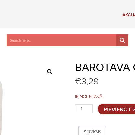
AKCIJ
BAROTAVA C
€
3,29
IR NOLIKTAVĀ
Barotava
PIEVIENOT
cāļiem,
1kg
quantity
Apraksts