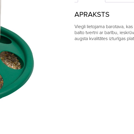
APRAKSTS
Viegli lietojama barotava, kas 
balto tvertni ar barību, ieskr
augsta kvalitātes izturīgas pl