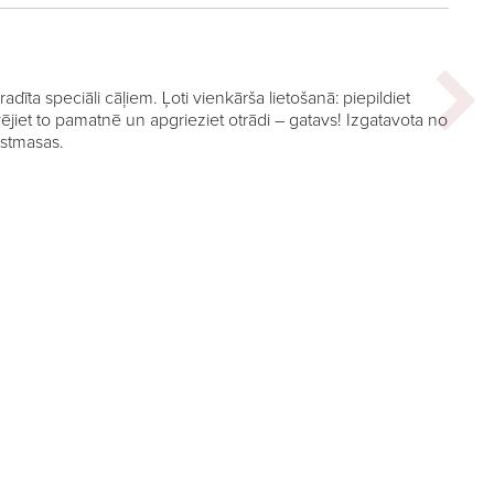
radīta speciāli cāļiem. Ļoti vienkārša lietošanā: piepildiet
ūvējiet to pamatnē un apgrieziet otrādi – gatavs! Izgatavota no
atstmasas.