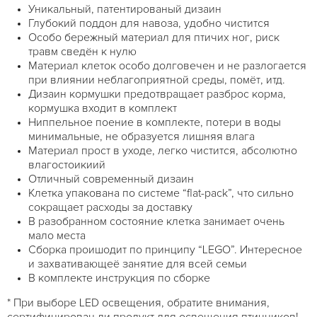
Уникальный, патентированый дизаин
Глубокий поддон для навоза, удобно чистится
Особо бережный материал для птичих ног, риск
травм сведён к нулю
Материал клеток особо долговечен и не разлогается
при влиянии неблагоприятной среды, помёт, итд.
Дизаин кормушки предотвращает разброс корма,
кормушка входит в комплект
Ниппельное поение в комплекте, потери в воды
минимальные, не образуется лишняя влага
Материал прост в уходе, легко чистится, абсолютно
влагостоикиий
Отличный современный дизаин
Клетка упакована по системе “flat-pack”, что сильно
сокращает расходы за доставку
В разобранном состояние клетка занимает очень
мало места
Сборка проишодит по принципу “LEGO”. Интересное
и захвативающеё занятие для всей семьи
В комплекте инструкция по сборке
* При выборе LED освещения, обратите внимания,
сертифицирован ли продукт для освещения птичников!