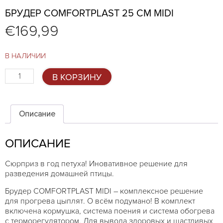
БРУДЕР COMFORTPLAST 25 СМ MIDI
€
169,99
В НАЛИЧИИ
Количество
В КОРЗИНУ
товара
Брудер
COMFORTPLAST
25
Описание
см
MIDI
ОПИСАНИЕ
Сюрприз в год петуха! Иновативное решение для
разведения домашней птицы.
Брудер COMFORTPLAST MIDI – комплексное решение
для прогрева цыплят. О всём подумано! В комплект
включена кормушка, система поения и система обогрева
с терморегулятором. Для вывода здоровых и щастливых