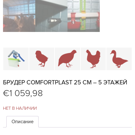
Детали и аксессуары для клеткок
Брудеры и клетки для молодняка
Клетки для перепелки и
Клетки для к
К
БРУДЕР COMFORTPLAST 25 СМ – 5 ЭТАЖЕЙ
€
1 059,98
НЕТ В НАЛИЧИИ
Описание