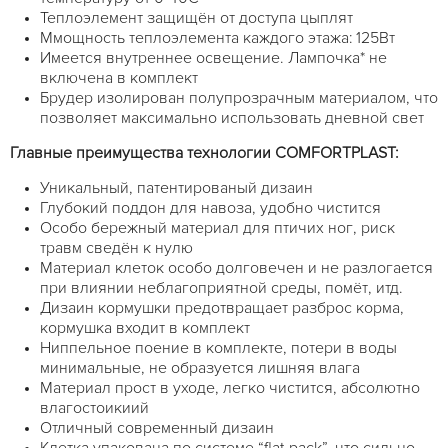
Теплоэлемент защищён от доступа цыплят
Ммощность теплоэлемента каждого этажа: 125Вт
Имеется внутреннее освещение. Лампочка* не
включена в комплект
Брудер изолирован полупрозрачным материалом, что
позволяет максимально использовать дневной свет
Главные преимущества технологии COMFORTPLAST:
Уникальный, патентированый дизаин
Глубокий поддон для навоза, удобно чистится
Особо бережный материал для птичих ног, риск
травм сведён к нулю
Материал клеток особо долговечен и не разлогается
при влиянии неблагоприятной среды, помёт, итд.
Дизаин кормушки предотвращает разброс корма,
кормушка входит в комплект
Ниппельное поение в комплекте, потери в воды
минимальные, не образуется лишняя влага
Материал прост в уходе, легко чистится, абсолютно
влагостоикиий
Отличный современный дизаин
Клетка упакована по системе “flat-pack”, что сильно