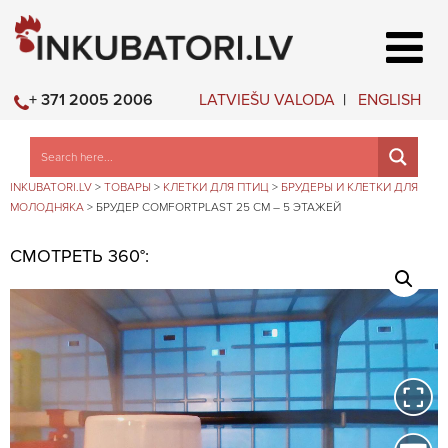
LATVIEŠU VALODA
ENGLISH
+ 371 2005 2006
INKUBATORI.LV
>
ТОВАРЫ
>
КЛЕТКИ ДЛЯ ПТИЦ
>
БРУДЕРЫ И КЛЕТКИ ДЛЯ
МОЛОДНЯКА
>
БРУДЕР COMFORTPLAST 25 СМ – 5 ЭТАЖЕЙ
СМОТРЕТЬ 360°: