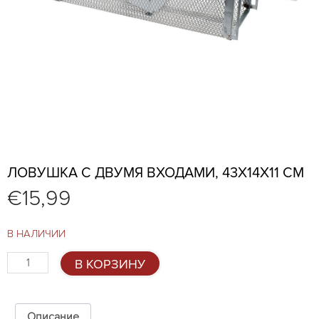
ЛОВУШКА С ДВУМЯ ВХОДАМИ, 43X14X11 СМ
€
15,99
В НАЛИЧИИ
Количество
В КОРЗИНУ
товара
Ловушка
с
двумя
Описание