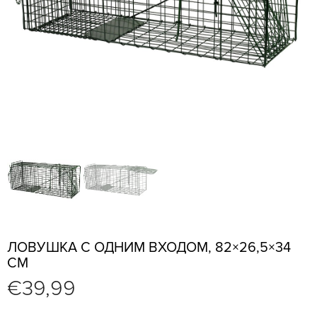
ЛОВУШКА С ОДНИМ ВХОДОМ, 82×26,5×34
СМ
€
39,99