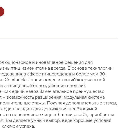
волюционарное и иновативное решения для
знь птиц изменится на всегда. В основе технплогии
следования в сфере птицеводства и более чем 30
. Comfortplast произведен из антибактериальной
 и защищённой от воздействия внешних
, как едкий навоз.Замечательное преимущество
st – возможность разширения, модульная система
ополнительные этажы. Покупая дополнительные этажы,
их один на один для достижения необходимой
рос на перепелиное яицо в Латвии растёт, приобретая
ast, Вы делаете умный выбор, ведь хорошые условия
 ключом успеха.