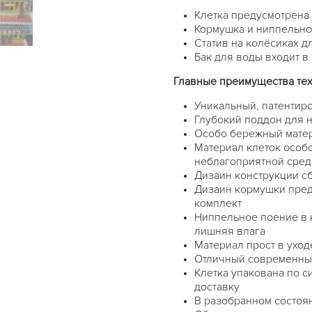
Клетка предусмотрена 
Кормушка и ниппельно
Статив на колёсиках 
Бак для воды входит в
Главные преимущества техн
Уникальный, патентир
Глубокий поддон для н
Особо бережный матери
Материал клеток особ
неблагоприятной среды
Дизаин конструкции сб
Дизаин кормушки пред
комплект
Ниппельное поение в 
лишняя влага
Материал прост в уход
Отличный современны
Клетка упакована по си
доставку
В разобранном состоян