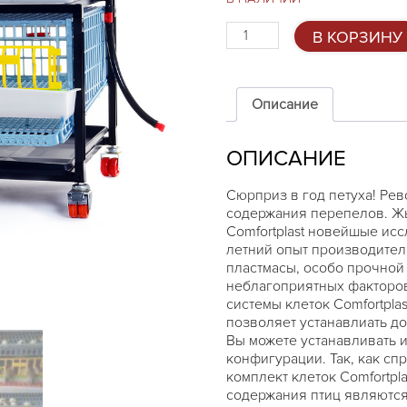
Количество
В КОРЗИНУ
товара
Система
клеток
для
Описание
перепелов
Comfortplast
ОПИСАНИЕ
-
1
этаж
Сюрприз в год петуха! Ре
содержания перепелов. Жы
Comfortplast новейшые ис
летний опыт производителя
пластмасы, особо прочной
неблагоприятных факторов
системы клеток Comfortpla
позволяет устанавлиать д
Вы можете устанавливать 
конфигурации. Так, как сп
комплект клеток Comfortpl
содержания птиц являются