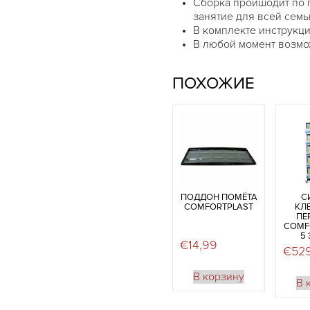
Сборка проишодит по 
занятие для всей семь
В комплекте инструкци
В любой момент возмо
ПОХОЖИЕ
ПОДДОН ПОМЁТА
С
COMFORTPLAST
КЛ
ПЕ
COMF
5
€
14,99
€
52
В корзину
В 