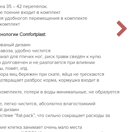
на 35 – 42 перепёлок.
е поение входит в комплект
для удобногоп перемещения в комплекте
 комплект
ологии Comfortplast:
ованый дизаин
авоза, удобно чистится
ал для птичих ног, риск травм сведён к нулю
о долговечен и не разлогается при влиянии
, помёт, итд.
ора яиц бережен при скате, яйца не трескаются
отвращает разброс корма, кормушка входит в
комплекте, потери в воды минимальные, не образуется
е, легко чистится, абсолютно влагостоикиий
й дизаин
стеме “flat-pack”, что сильно сокращает расходы за
ие клетка занимает очень мало места