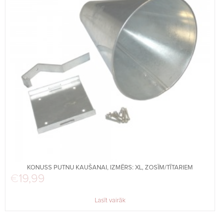
KONUSS PUTNU KAUŠANAI, IZMĒRS: XL, ZOSĪM/TĪTARIEM
€
19,99
Lasīt vairāk