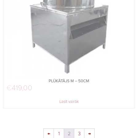
PLŪKĀTĀJS M – 50CM
€
419,00
Lasīt vairāk
←
1
2
3
→