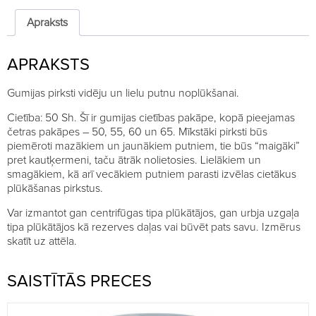
Apraksts
APRAKSTS
Gumijas pirksti vidēju un lielu putnu noplūkšanai.
Cietība: 50 Sh. Šī ir gumijas cietības pakāpe, kopā pieejamas
četras pakāpes – 50, 55, 60 un 65. Mīkstāki pirksti būs
piemēroti mazākiem un jaunākiem putniem, tie būs “maigāki”
pret kautķermeni, taču ātrāk nolietosies. Lielākiem un
smagākiem, kā arī vecākiem putniem parasti izvēlas cietākus
plūkāšanas pirkstus.
Var izmantot gan centrifūgas tipa plūkātājos, gan urbja uzgaļa
tipa plūkātājos kā rezerves daļas vai būvēt pats savu. Izmērus
skatīt uz attēla.
SAISTĪTĀS PRECES