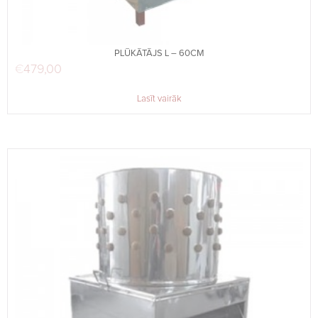
PLŪKĀTĀJS L – 60CM
€
479,00
Lasīt vairāk