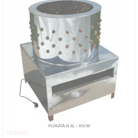
PLŪKĀTĀJS XL – 65CM
€
629,00