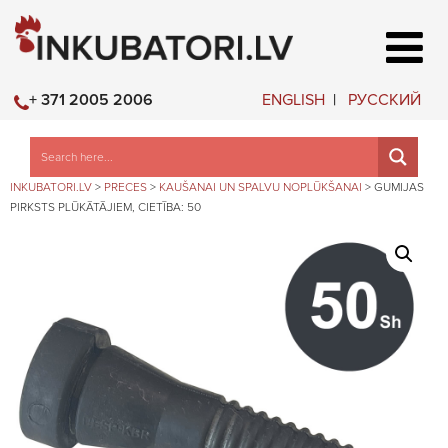
ENGLISH
РУССКИЙ
+ 371 2005 2006
INKUBATORI.LV
>
PRECES
>
KAUŠANAI UN SPALVU NOPLŪKŠANAI
>
GUMIJAS
PIRKSTS PLŪKĀTĀJIEM, CIETĪBA: 50