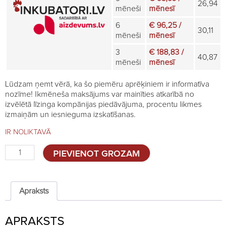
26,94
mēneši
mēnesī
6
€ 96,25 /
30,11
mēneši
mēnesī
3
€ 188,83 /
40,87
mēneši
mēnesī
Lūdzam ņemt vērā, ka šo piemēru aprēķiniem ir informatīva
nozīme! Ikmēneša maksājums var mainīties atkarībā no
izvēlētā līzinga kompānijas piedāvājuma, procentu likmes
izmaiņām un iesnieguma izskatīšanas.
IR NOLIKTAVĀ
Putnu
PIEVIENOT GROZAM
spalvu
plūkšanas
iekārta
iPluck
Apraksts
C1
(vistām)
APRAKSTS
quantity