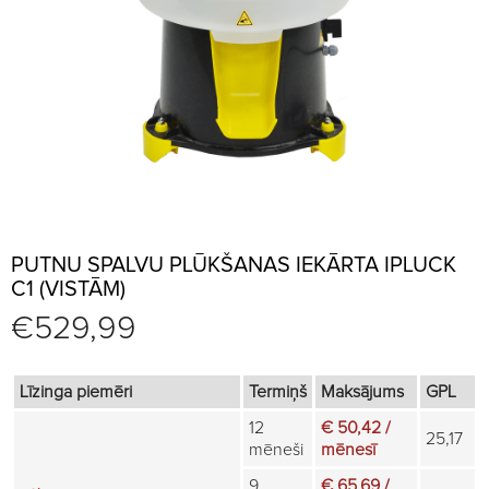
PUTNU SPALVU PLŪKŠANAS IEKĀRTA IPLUCK
C1 (VISTĀM)
€
529,99
Līzinga piemēri
Termiņš
Maksājums
GPL
12
€ 50,42 /
25,17
mēneši
mēnesī
9
€ 65,69 /