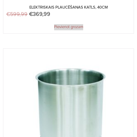
ELEKTRISKAIS PLAUCĒŠANAS KATLS, 40CM
€
599,99
Original price was: €599,99.
€
369,99
Current price is: €369,99.
Pievienot grozam