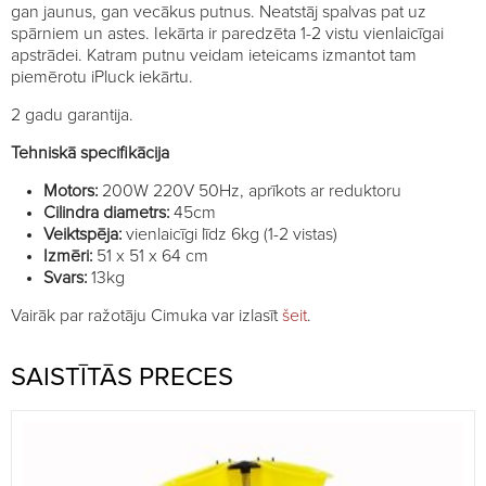
gan jaunus, gan vecākus putnus. Neatstāj spalvas pat uz
spārniem un astes. Iekārta ir paredzēta 1-2 vistu vienlaicīgai
apstrādei. Katram putnu veidam ieteicams izmantot tam
piemērotu iPluck iekārtu.
2 gadu garantija.
Tehniskā specifikācija
Motors:
200W 220V 50Hz, aprīkots ar reduktoru
Cilindra diametrs:
45cm
Veiktspēja:
vienlaicīgi līdz 6kg (1-2 vistas)
Izmēri:
51 x 51 x 64 cm
Svars:
13kg
Vairāk par ražotāju Cimuka var izlasīt
šeit
.
SAISTĪTĀS PRECES