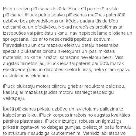
Putnu spalvu plūkšanas iekārta iPluck C1 paredzēta vistu
plūkšanai. iPluck putnu spalvu plūkšanas mašīnas patentētā
uzbūve bez pievadsiksnas un ķēdes padara tās darbību
uzticamāku un efektīvāku. Nekad neradīsies problēmas ar
izstiepušos vai pārplēstu siksnu, nav nepieciešama eļļošana un
spriegošana, līdz ar to netiek radīti papildus izdevumi.
Pievadsiksnu un citu mazāku efektīvu detaļu neesamība,
speciāls plūkšanas pirkstu izvietojums un īpaši mīkstais
materiāls, no kā tie ir ražoti, samazina nevēlamu berzi. Viss
augstāk minētais ļauj iPluck iekārtai patērēt par 50% mazāk
elektroenerģijas un darboties krietni klusāk, nekā citām spalvu
noplūkšanas iekārtām.
iPluck plūkātāju motors cilindru griež ar reduktora palīdzību,
kas ļauj ar mazākas jaudas motoru sasniegt iespaidīgu
veiktspēju.
Īpašā plūkšanas pirkstu uzbūve un izvietojums paildzina to
kalpošanas laiku. iPluck korpuss ir ražots no augstas kvalitātes
pārtikas plastmasas. iPluck ir izturīgs, robusts un ilgmūžīgs,
pirksti ir izgatavoti no dabīgas gumijas, pielietojot īpašu formulu,
to struktūra ir saudzīga kautķermenim. Vienlīdz labi atspalvo