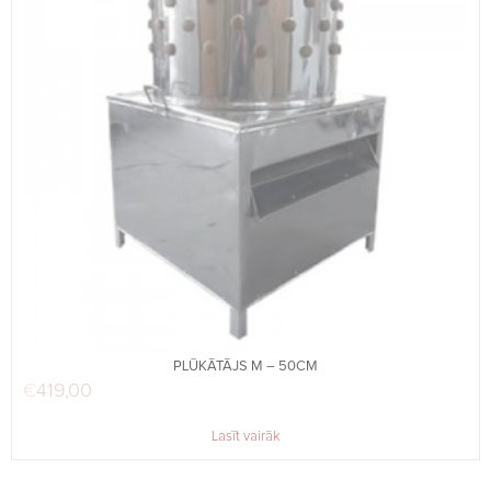
PLŪKĀTĀJS M – 50CM
€
419,00
Lasīt vairāk