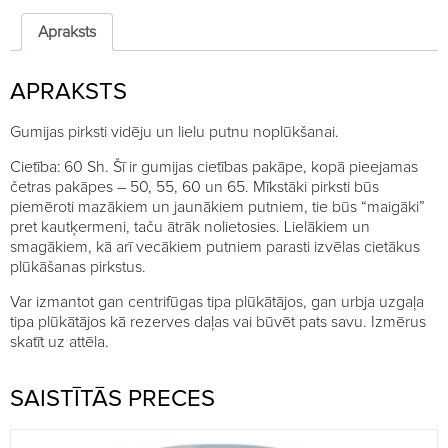
Apraksts
APRAKSTS
Gumijas pirksti vidēju un lielu putnu noplūkšanai.
Cietība: 60 Sh. Šī ir gumijas cietības pakāpe, kopā pieejamas
četras pakāpes – 50, 55, 60 un 65. Mīkstāki pirksti būs
piemēroti mazākiem un jaunākiem putniem, tie būs “maigāki”
pret kautķermeni, taču ātrāk nolietosies. Lielākiem un
smagākiem, kā arī vecākiem putniem parasti izvēlas cietākus
plūkāšanas pirkstus.
Var izmantot gan centrifūgas tipa plūkātājos, gan urbja uzgaļa
tipa plūkātājos kā rezerves daļas vai būvēt pats savu. Izmērus
skatīt uz attēla.
SAISTĪTĀS PRECES