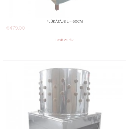
PLŪKĀTĀJS L – 60CM
€
479,00
Lasīt vairāk