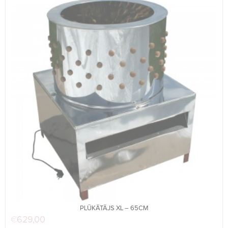
PLŪKĀTĀJS XL – 65CM
€
629,00