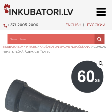
ENGLISH
РУССКИЙ
+ 371 2005 2006
INKUBATORI.LV
>
PRECES
>
KAUŠANAI UN SPALVU NOPLŪKŠANAI
>
GUMIJAS
PIRKSTS PLŪKĀTĀJIEM, CIETĪBA: 60