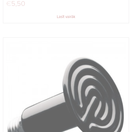
€
5,50
Lasīt vairāk