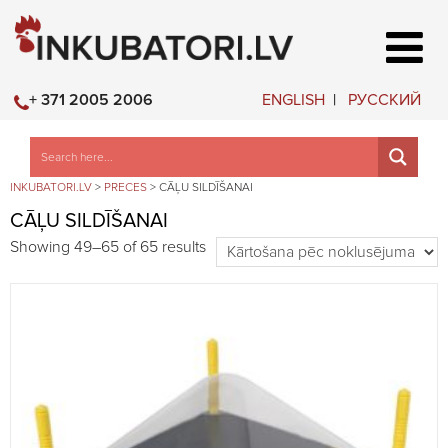
ENGLISH
РУССКИЙ
+ 371 2005 2006
INKUBATORI.LV
>
PRECES
>
CĀĻU SILDĪŠANAI
CĀĻU SILDĪŠANAI
Showing 49–65 of 65 results