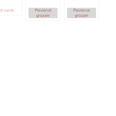
īt vairāk
Pievienot
Pievienot
grozam
grozam