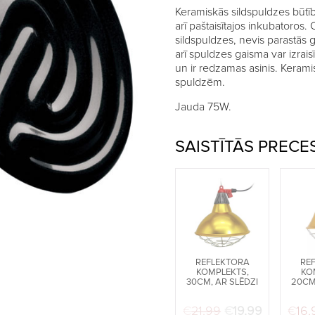
Keramiskās sildspuldzes būtībā
arī paštaisītajos inkubatoros. 
sildspuldzes, nevis parastās ga
arī spuldzes gaisma var izrais
un ir redzamas asinis. Keram
spuldzēm.
Jauda 75W.
SAISTĪTĀS PRECE
REFLEKTORA
RE
KOMPLEKTS,
KO
30CM, AR SLĒDZI
20CM,
€
21,99
Original price w
€
19,99
Current pr
€
16,