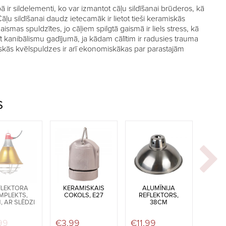
 ir sildelementi, ko var izmantot cāļu sildīšanai brūderos, kā
Cāļu sildīšanai daudz ietecamāk ir lietot tieši keramiskās
ismas spuldzītes, jo cāļiem spilgtā gaismā ir liels stress, kā
īt kanibālismu gadījumā, ja kādam cālītim ir radusies trauma
iskās kvēlspuldzes ir arī ekonomiskākas par parastajām
S
FLEKTORA
KERAMISKAIS
ALUMĪNIJA
MPLEKTS,
COKOLS, E27
REFLEKTORS,
 AR SLĒDZI
38CM
as: €21,99.
ice is: €19,99.
99
€
3,99
€
11,99