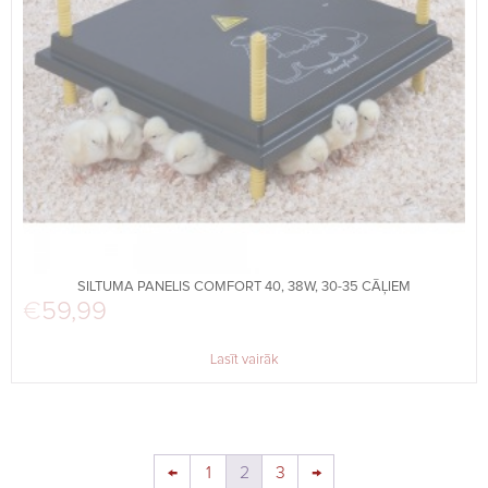
SILTUMA PANELIS COMFORT 40, 38W, 30-35 CĀĻIEM
€
59,99
Lasīt vairāk
←
1
2
3
→