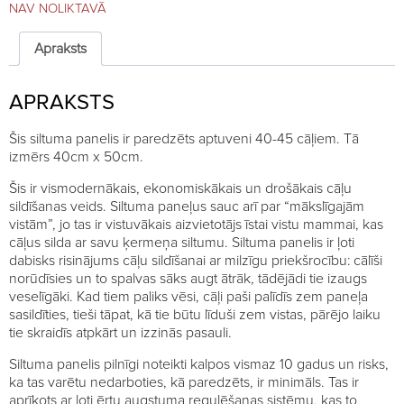
NAV NOLIKTAVĀ
Apraksts
APRAKSTS
Šis siltuma panelis ir paredzēts aptuveni 40-45 cāļiem. Tā
izmērs 40cm x 50cm.
Šis ir vismodernākais, ekonomiskākais un drošākais cāļu
sildīšanas veids. Siltuma paneļus sauc arī par “mākslīgajām
vistām”, jo tas ir vistuvākais aizvietotājs īstai vistu mammai, kas
cāļus silda ar savu ķermeņa siltumu. Siltuma panelis ir ļoti
dabisks risinājums cāļu sildīšanai ar milzīgu priekšrocību: cālīši
norūdīsies un to spalvas sāks augt ātrāk, tādējādi tie izaugs
veselīgāki. Kad tiem paliks vēsi, cāļi paši palīdīs zem paneļa
sasildīties, tieši tāpat, kā tie būtu līduši zem vistas, pārējo laiku
tie skraidīs atpkārt un izzinās pasauli.
Siltuma panelis pilnīgi noteikti kalpos vismaz 10 gadus un risks,
ka tas varētu nedarboties, kā paredzēts, ir minimāls. Tas ir
aprīkots ar ļoti ērtu augstuma regulēšanas sistēmu, kas to