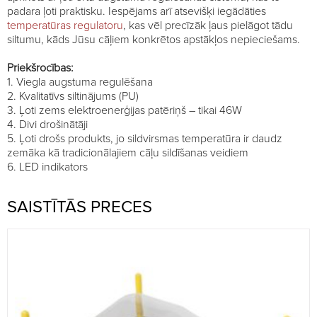
padara ļoti praktisku. Iespējams arī atsevišķi iegādāties
temperatūras regulatoru
, kas vēl precīzāk ļaus pielāgot tādu
siltumu, kāds Jūsu cāļiem konkrētos apstākļos nepieciešams.
Priekšrocības:
1. Viegla augstuma regulēšana
2. Kvalitatīvs siltinājums (PU)
3. Ļoti zems elektroenerģijas patēriņš – tikai 46W
4. Divi drošinātāji
5. Ļoti drošs produkts, jo sildvirsmas temperatūra ir daudz
zemāka kā tradicionālajiem cāļu sildīšanas veidiem
6. LED indikators
SAISTĪTĀS PRECES