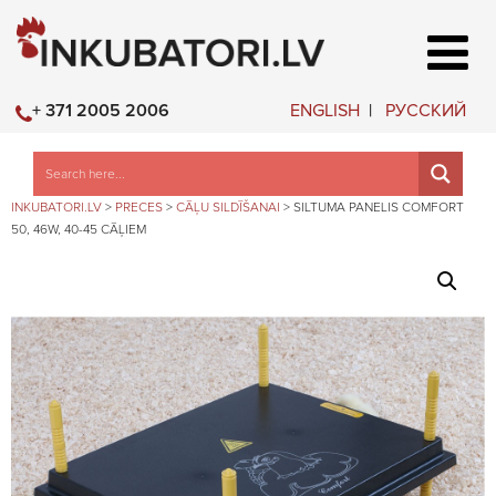
ENGLISH
РУССКИЙ
+ 371 2005 2006
INKUBATORI.LV
>
PRECES
>
CĀĻU SILDĪŠANAI
>
SILTUMA PANELIS COMFORT
50, 46W, 40-45 CĀĻIEM