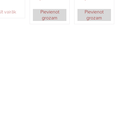
īt vairāk
Pievienot
Pievienot
grozam
grozam