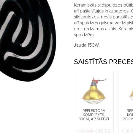
Keramiskās sildspuldzes būtībā
arī paštaisītajos inkubatoros. 
sildspuldzes, nevis parastās ga
arī spuldzes gaisma var izrais
un ir redzamas asinis. Keram
spuldzēm.
Jauda 150W.
SAISTĪTĀS PRECE
REFLEKTORA
RE
KOMPLEKTS,
KO
30CM, AR SLĒDZI
20CM,
€
21,99
Original price w
€
19,99
Current pr
€
16,