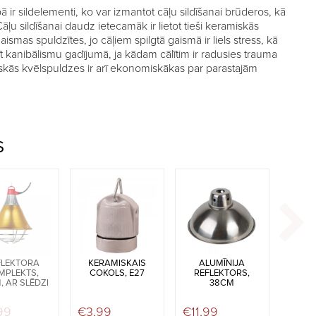
 ir sildelementi, ko var izmantot cāļu sildīšanai brūderos, kā
Cāļu sildīšanai daudz ietecamāk ir lietot tieši keramiskās
ismas spuldzītes, jo cāļiem spilgtā gaismā ir liels stress, kā
īt kanibālismu gadījumā, ja kādam cālītim ir radusies trauma
iskās kvēlspuldzes ir arī ekonomiskākas par parastajām
S
FLEKTORA
KERAMISKAIS
ALUMĪNIJA
MPLEKTS,
COKOLS, E27
REFLEKTORS,
 AR SLĒDZI
38CM
as: €21,99.
ice is: €19,99.
99
€
3,99
€
11,99