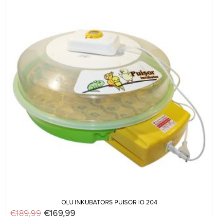
OLU INKUBATORS PUISOR IO 204
€
189,99
Original price was: €189,99.
€
169,99
Current price is: €169,99.