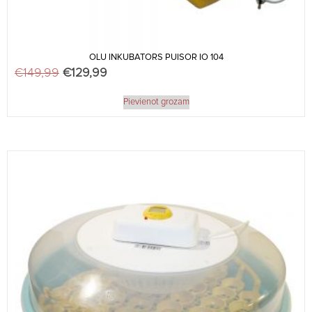
OLU INKUBATORS PUISOR IO 104
€
149,99
Original price was: €149,99.
€
129,99
Current price is: €129,99.
Pievienot grozam