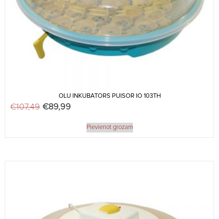
OLU INKUBATORS PUISOR IO 103TH
€
107,49
Original price was: €107,49.
€
89,99
Current price is: €89,99.
Pievienot grozam