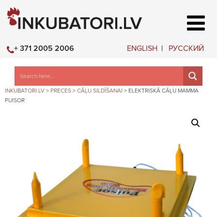
ENGLISH
РУССКИЙ
+ 371 2005 2006
INKUBATORI.LV
>
PRECES
>
CĀĻU SILDĪŠANAI
>
ELEKTRISKĀ CĀĻU MAMMA
PUISOR