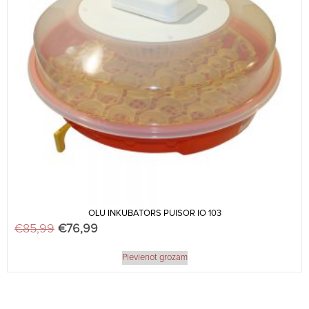
OLU INKUBATORS PUISOR IO 103
€
85,99
Original price was: €85,99.
€
76,99
Current price is: €76,99.
Pievienot grozam