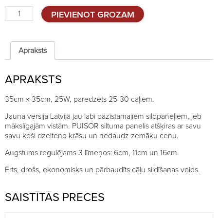
Elektriskā
PIEVIENOT GROZAM
cāļu
mamma
PUISOR
quantity
Apraksts
APRAKSTS
35cm x 35cm, 25W, paredzēts 25-30 cāļiem.
Jauna versija Latvijā jau labi pazīstamajiem sildpaneļiem, jeb
mākslīgajām vistām. PUISOR siltuma panelis atšķiras ar savu
savu koši dzelteno krāsu un nedaudz zemāku cenu.
Augstums regulējams 3 līmeņos: 6cm, 11cm un 16cm.
Ērts, drošs, ekonomisks un pārbaudīts cāļu sildīšanas veids.
SAISTĪTĀS PRECES