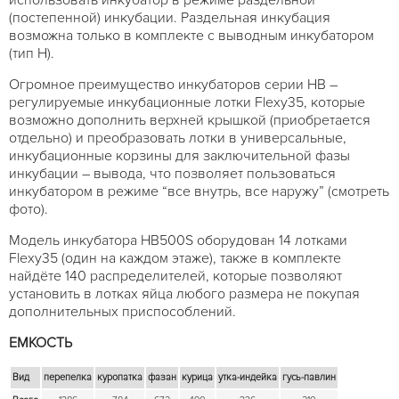
(постепенной) инкубации. Раздельная инкубация
возможна только в комплекте с выводным инкубатором
(тип H).
Огромное преимущество инкубаторов серии HB –
регулируемые инкубационные лотки Flexy35, которые
возможно дополнить верхней крышкой (приобретается
отдельно) и преобразовать лотки в универсальные,
инкубационные корзины для заключительной фазы
инкубации – вывода, что позволяет пользоваться
инкубатором в режиме “все внутрь, все наружу” (смотреть
фото).
Модель инкубатора HB500S оборудован 14 лотками
Flexy35 (один на каждом этаже), также в комплекте
найдёте 140 распределителей, которые позволяют
установить в лотках яйца любого размера не покупая
дополнительных приспособлений.
ЕМКОСТЬ
Вид
перепелка
куропатка
фазан
курица
утка-индейка
гусь-павлин