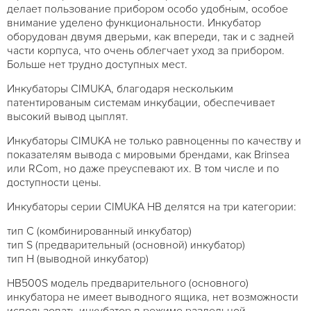
делает пользование прибором особо удобным, особое
внимание уделено функциональности. Инкубатор
оборудован двумя дверьми, как впереди, так и с задней
части корпуса, что очень облегчает уход за прибором.
Больше нет трудно доступных мест.
Инкубаторы CIMUKA, благодаря нескольким
патентированым системам инкубации, обеспечивает
высокий вывод цыплят.
Инкубаторы CIMUKA не только равноценны по качеству и
показателям вывода с мировыми брендами, как Brinsea
или RCom, но даже преуспевают их. В том числе и по
доступности цены.
Инкубаторы серии CIMUKA HB делятся на три категории:
тип C (комбинированный инкубатор)
тип S (предварительный (основной) инкубатор)
тип H (выводной инкубатор)
HB500S модель предварительного (основного)
инкубатора не имеет выводного ящика, нет возможности
использовать инкубатор в режиме раздельной