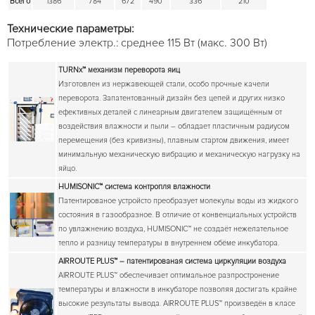
Всего
1386
784
672
490
336
210
Технические параметры:
Потребление электр.: среднее 115 Вт (макс. 300 Вт)
TURNx™
механизм переворота яиц
Изготовлен из нержавеющей стали, особо прочные качели
переворота. Запатентованный дизайн без цепей и других низко
ефективных деталей с линеарным двигателем защищённым от
воздействия влажности и пыли – обладает пластичным радиусом
перемещения (без кривизны), плавным стартом движения, имеет
минимальную механическую вибрацию и механическую нагрузку на
яйцо.
HUMISONIC™
система контропля влажности
Патентированое устройсто преобразует молекулы воды из жидкого
состояния в газообразное. В отличие от конвенциальных устройств
по увлажнению воздуха, HUMISONIC™ не создаёт нежелательное
тепло и разницу температуры в внутреннем обёме инкубатора.
AIRROUTE PLUS™
– патентированая система циркуляции воздуха
AIRROUTE PLUS™ обеспечивает оптимальное разпростронение
температуры и влажности в инкубаторе позволяя достигать крайне
высокие результаты вывода. AIRROUTE PLUS™ произведён в класе