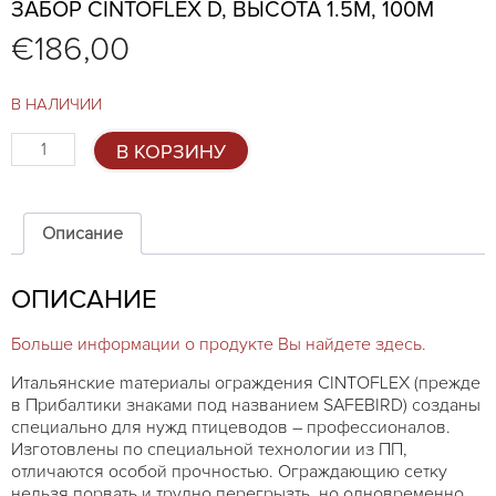
ЗАБОР CINTOFLEX D, ВЫСОТА 1.5М, 100М
€
186,00
В НАЛИЧИИ
Количество
В КОРЗИНУ
товара
Забор
CINTOFLEX
D,
Описание
высота
1.5м,
ОПИСАНИЕ
100м
Больше информации о продукте Вы найдете здесь.
Итальянские mатериалы ограждения CINTOFLEX (прежде
в Прибалтики знаками под названием SAFEBIRD) созданы
специально для нужд птицеводов – профессионалов.
Изготовлены по специальной технологии из ПП,
отличаются особой прочностью. Ограждающию сетку
нельзя порвать и трудно перегрызть, но одновременно