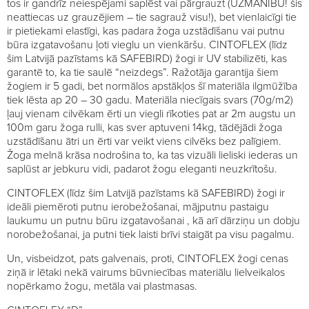
tos ir gandrīz neiespējami saplēst vai pārgrauzt (UZMANĪBU! šis
neattiecas uz grauzējiem – tie sagrauž visu!), bet vienlaicīgi tie
ir pietiekami elastīgi, kas padara žoga uzstādīšanu vai putnu
būra izgatavošanu ļoti vieglu un vienkāršu. CINTOFLEX (līdz
šim Latvijā pazīstams kā SAFEBIRD) žogi ir UV stabilizēti, kas
garantē to, ka tie saulē “neizdegs”. Ražotāja garantija šiem
žogiem ir 5 gadi, bet normālos apstākļos šī materiāla ilgmūžība
tiek lēsta ap 20 – 30 gadu. Materiāla niecīgais svars (70g/m2)
ļauj vienam cilvēkam ērti un viegli rīkoties pat ar 2m augstu un
100m garu žoga rulli, kas sver aptuveni 14kg, tādējādi žoga
uzstādīšanu ātri un ērti var veikt viens cilvēks bez palīgiem.
Žoga melnā krāsa nodrošina to, ka tas vizuāli lieliski iederas un
saplūst ar jebkuru vidi, padarot žogu eleganti neuzkrītošu.
CINTOFLEX (līdz šim Latvijā pazīstams kā SAFEBIRD) žogi ir
ideāli piemēroti putnu ierobežošanai, mājputnu pastaigu
laukumu un putnu būru izgatavošanai , kā arī dārziņu un dobju
norobežošanai, ja putni tiek laisti brīvi staigāt pa visu pagalmu.
Un, visbeidzot, pats galvenais, proti, CINTOFLEX žogi cenas
ziņā ir lētaki nekā vairums būvniecības materiālu lielveikalos
nopērkamo žogu, metāla vai plastmasas.