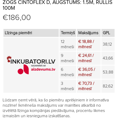
ŽOGS CINTOFLEX D, AUGSTUMS: 1.5M, RULLIS
100M
€
186,00
Līzinga piemēri
Termiņš
Maksājums
GPL
12
€ 18,88 /
38,12
mēneši
mēnesī
9
€ 24,61 /
43,66
mēneši
mēnesī
6
€ 36,05 /
53,88
mēneši
mēnesī
3
€ 70,73 /
82,62
mēneši
mēnesī
Lūdzam ņemt vērā, ka šo piemēru aprēķiniem ir informatīva
nozīme! Ikmēneša maksājums var mainīties atkarībā no
izvēlētā līzinga kompānijas piedāvājuma, procentu likmes
izmaiņām un iesnieguma izskatīšanas.