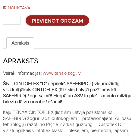
IR NOLIKTAVĀ
Žogs
PIEVIENOT GROZAM
CINTOFLEX
D,
augstums:
1.5m,
Apraksts
rullis
100m
APRAKSTS
quantity
Vairāk informācijas:
www.tenax-zogi.lv
Šis – CINTOFLEX “D” (iepriekš SAFEBIRD L) viennozīmīgi ir
visizturīgākais CINTOFLEX (līdz šim Latvijā pazīstams kā
SAFEBIRD) žogu saimē! Eiropā un ASV to plaši izmanto milzīgu
briežu dārzu norobežošanai!
Itāļu TENAX CINTOFLEX (līdz šim Latvijā pazīstams kā
SAFEBIRD) žogi ir radīti putnkopjiem – profesionāļiem. Ar īpašu
tehnoloģiju ražoti no PP, tie ir ārkārtīgi izturīgi – Cintoflex D ir
visizturīgākais Cintoflex klāstā – plēsējiem, piemēram, lapsām