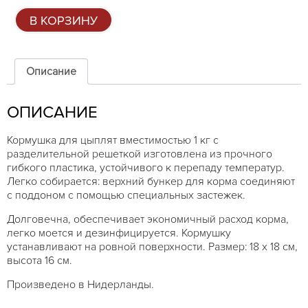
Количество
В КОРЗИНУ
товара
Кормушка
бункерная
1
Описание
кг,
красная
ОПИСАНИЕ
Кормушка для цыплят вместимостью 1 кг с
разделительной решеткой изготовлена из прочного
гибкого пластика, устойчивого к перепаду температур.
Легко собирается: верхний бункер для корма соединяют
с поддоном с помощью специальных застежек.
Долговечна, обеспечивает экономичный расход корма,
легко моется и дезинфицируется. Кормушку
устанавливают на ровной поверхности. Размер: 18 х 18 см,
высота 16 см.
Произведено в Нидерланды.