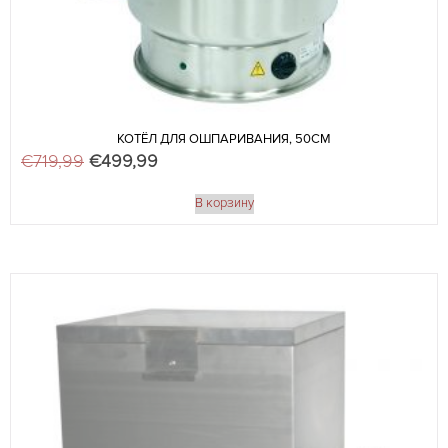
КОТЁЛ ДЛЯ ОШПАРИВАНИЯ, 50СМ
€
719,99
Первоначальная цена составляла €719,99.
€
499,99
Текущая цена: €499,99.
В корзину