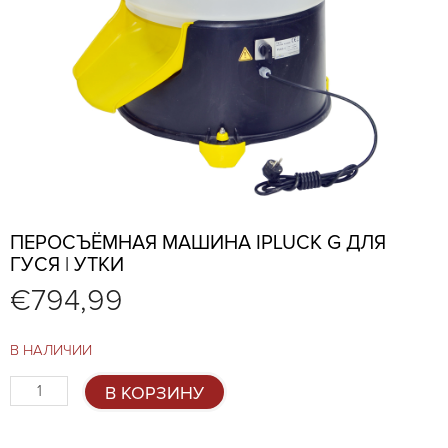
ПЕРОСЪЁМНАЯ МАШИНА IPLUCK G ДЛЯ
ГУСЯ | УТКИ
€
794,99
В НАЛИЧИИ
Количество
В КОРЗИНУ
товара
Перосъёмная
машина