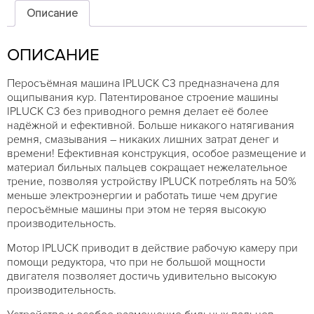
IPLUCK
Описание
G
для
ОПИСАНИЕ
гуся
|
утки
Перосъёмная машина IPLUCK C3 предназначена для
ощипывания кур. Патентированое строение машины
IPLUCK C3 без приводного ремня делает её более
надёжной и ефективной. Больше никакого натягивания
ремня, смазывания – никаких лишних затрат денег и
времени! Ефективная конструкция, особое размещение и
материал бильных пальцев сокращает нежелательное
трение, позволяя устройству IPLUCK потреблять на 50%
меньше электроэнергии и работать тише чем другие
перосъёмные машины при этом не теряя высокую
производительность.
Мотор IPLUCK приводит в действие рабочую камеру при
помощи редуктора, что при не большой мощности
двигателя позволяет достичь удивительно высокую
производительность.