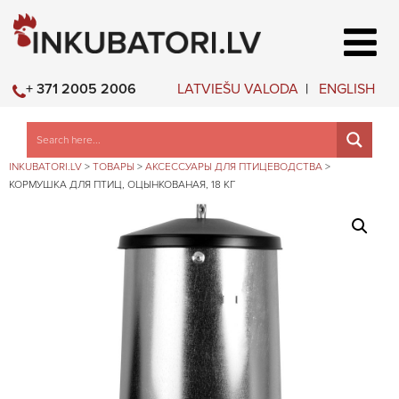
LATVIEŠU VALODA
ENGLISH
+ 371 2005 2006
INKUBATORI.LV
>
ТОВАРЫ
>
АКСЕССУАРЫ ДЛЯ ПТИЦЕВОДСТВА
>
КОРМУШКА ДЛЯ ПТИЦ, ОЦЫНКОВАНАЯ, 18 КГ