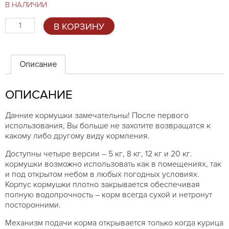
В НАЛИЧИИ
Количество
В КОРЗИНУ
товара
Автоматическая
кормушка
для
Описание
птиц
5кг
ОПИСАНИЕ
Данние кормушки замечательны! После первого
использования, Вы больше не захотите возвращатся к
какому либо другому виду кормления.
Доступны четыре версии – 5 кг, 8 кг, 12 кг и 20 кг.
кормушки возможно использовать как в помещениях, так
и под открытом небом в любых погодных условиях.
Корпус кормушки плотно закрывается обеспечивая
полную водопрочность – корм всегда сухой и нетронут
посторонними.
Механизм подачи корма открывается только когда курица